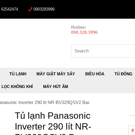
) 62542474
0903283996
Hotline:
090.328.3996
Search
for:
TỦ LẠNH
MÁY GIẶT MÁY SẤY
ĐIỀU HÒA
TỦ ĐÔNG
 LỌC KHÔNG KHÍ
MÁY HÚT ẨM
Panasonic Inverter 290 lít NR-BV329QSV2 Bạc
Tủ lạnh Panasonic
Inverter 290 lít NR-
#