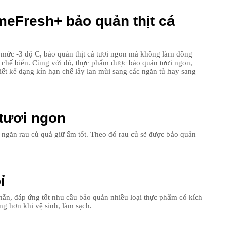
eFresh+ bảo quản thịt cá
mức -3 độ C, bảo quản thịt cá tươi ngon mà không làm đông
i chế biến. Cùng với đó, thực phẩm được bảo quản tươi ngon,
ết kế dạng kín hạn chế lây lan mùi sang các ngăn tủ hay sang
tươi ngon
ngăn rau củ quả giữ ẩm tốt. Theo đó rau củ sẽ được bảo quản
ỉ
 chắn, đáp ứng tốt nhu cầu bảo quản nhiều loại thực phẩm có kích
g hơn khi vệ sinh, làm sạch.