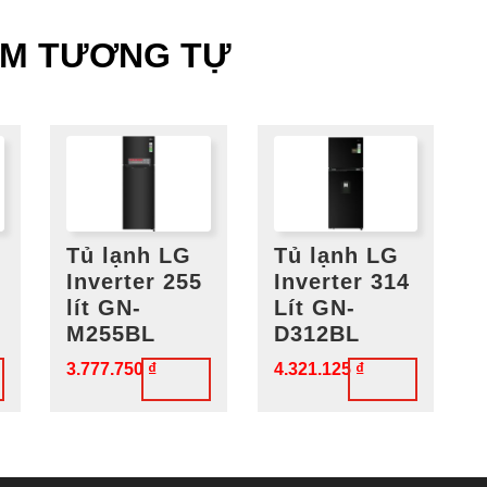
ẨM TƯƠNG TỰ
Tủ lạnh LG
Tủ lạnh LG
Inverter 255
Inverter 314
-
lít GN-
Lít GN-
M255BL
D312BL
3.777.750
₫
4.321.125
₫