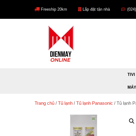
Skip
to
Freeship 20km
Lắp đặt tận nhà
(024
content
TIVI
MÁY
Trang chủ
/
Tủ lạnh
/
Tủ lạnh Panasonic
/ Tủ lạnh 