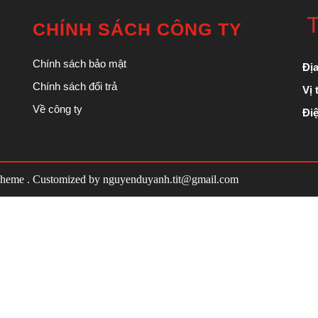
T
CHÍNH SÁCH CÔNG TY
Chính sách bảo mật
Địa
Chính sách đổi trả
Vị t
Về công ty
Điệ
Theme
. Customized by
nguyenduyanh.tit@gmail.com