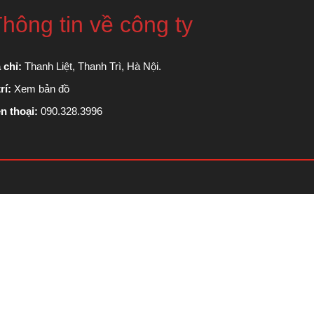
hông tin về công ty
 chỉ:
Thanh Liệt, Thanh Trì, Hà Nội.
rí:
Xem bản đồ
n thoại:
090.328.3996
Scroll
Up