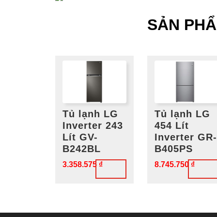
SẢN PH
Tủ lạnh LG
Tủ lạnh LG
Inverter 243
454 Lít
Lít GV-
Inverter GR
B242BL
B405PS
3.358.575
₫
8.745.750
₫