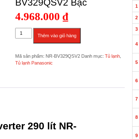
BV329QSV2 Bạc
1
4.968.000
₫
2
3
Tủ lạnh Panasonic Inverter 290 lít NR-BV329QSV2 Bạc số l
Thêm vào giỏ hàng
4
Mã sản phẩm:
NR-BV329QSV2
Danh mục:
Tủ lạnh
,
5
Tủ lạnh Panasonic
6
7
8
erter 290 lít NR-
9