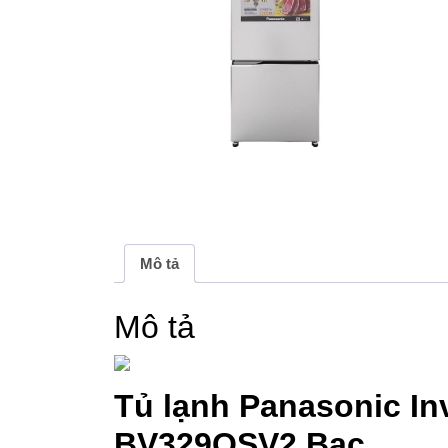
Mô tả
Mô tả
Tủ lạnh Panasonic Inv
BV329QSV2 Bạc