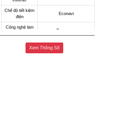
Chế độ tiết kiệm
Econavi
điện
Công nghệ làm
Panorama
lạnh
Công nghệ
Công nghệ kháng khuẩn Ag
Xem Thông Số
kháng khuẩn,
Clean với tinh thể bạc Ag+
khử mùi
Công nghệ bảo
Ngăn cấp đông mềm thế hệ
quản thực phẩm
mới Prime Fresh+
Tiện ích
Inverter tiết kiệm điện
Kiểu tủ
Ngăn đá dưới
Chất liệu cửa tủ
Thép không gỉ
lạnh
Chất liệu khay
Kính chịu lực