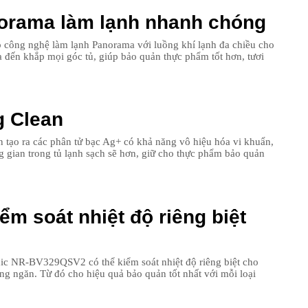
orama làm lạnh nhanh chóng
18
công nghệ làm lạnh Panorama với luồng khí lạnh đa chiều cho
19
a đến khắp mọi góc tủ, giúp bảo quản thực phẩm tốt hơn, tươi
20
21
g Clean
 tạo ra các phân tử bạc Ag+ có khả năng vô hiệu hóa vi khuẩn,
 gian trong tủ lạnh sạch sẽ hơn, giữ cho thực phẩm bảo quản
ểm soát nhiệt độ riêng biệt
onic NR-BV329QSV2 có thể kiểm soát nhiệt độ riêng biệt cho
ừng ngăn. Từ đó cho hiệu quả bảo quản tốt nhất với mỗi loại