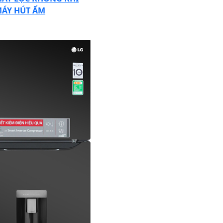
ÁY HÚT ẨM
SE
TON