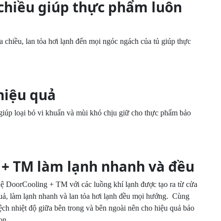
chiều giúp thực phẩm luôn
hiều, lan tỏa hơi lạnh đến mọi ngóc ngách của tủ giúp thực
14
15
hiệu quả
16
iúp loại bỏ vi khuẩn và mùi khó chịu giữ cho thực phẩm bảo
17
+ TM làm lạnh nhanh và đều
18
 DoorCooling + TM với các luồng khí lạnh được tạo ra từ cửa
quả, làm lạnh nhanh và lan tỏa hơi lạnh đều mọi hướng. Cùng
19
ệch nhiệt độ giữa bên trong và bên ngoài nên cho hiệu quả bảo
20
on.