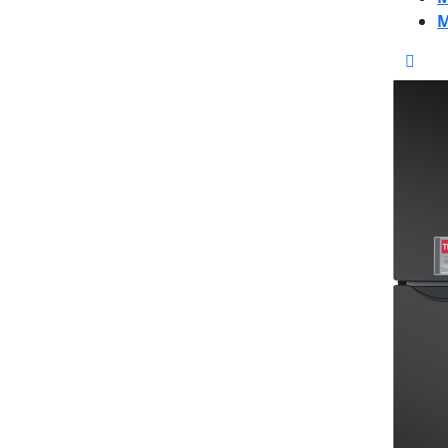
M
CLO
BUT