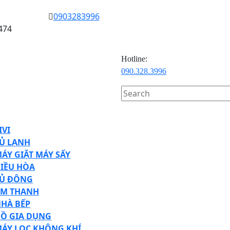
0903283996
474
Hotline:
090.328.3996
Search
for:
en
ton
IVI
Ủ LẠNH
ÁY GIẶT MÁY SẤY
IỀU HÒA
Ủ ĐÔNG
M THANH
HÀ BẾP
Ồ GIA DỤNG
ÁY LỌC KHÔNG KHÍ