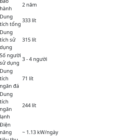
Bảo
2 năm
hành
Dung
333 lít
tích tổng
Dung
tích sử
315 lít
dụng
Số người
3 - 4 người
sử dụng
Dung
tích
71 lít
ngăn đá
Dung
tích
244 lít
ngăn
lạnh
Điện
năng
~ 1.13 kW/ngày
tiêu thụ