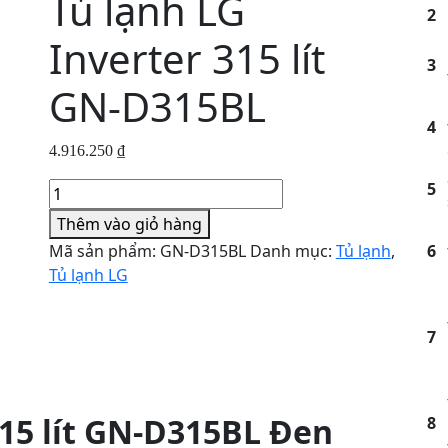
Tủ lạnh LG
2
Inverter 315 lít
3
GN-D315BL
4
4.916.250
₫
5
Tủ
lạnh
Thêm vào giỏ hàng
LG
Mã sản phẩm:
GN-D315BL
Danh mục:
Tủ lạnh
,
6
Inverter
Tủ lạnh LG
315
lít
GN-
7
D315BL
số
lượng
315 lít GN-D315BL Đen
8