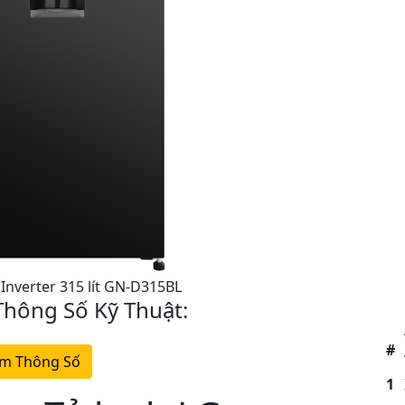
 Inverter 315 lít GN-D315BL
hông Số Kỹ Thuật:
#
m Thông Số
1