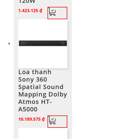
120W
1.423.125
₫
Loa thanh
Sony 360
Spatial Sound
Mapping Dolby
Atmos HT-
A5000
10.189.575
₫