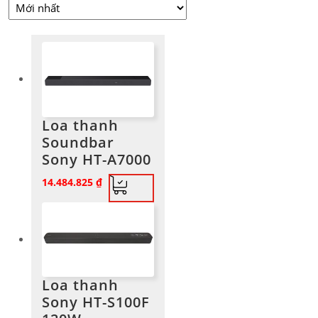
xếp
theo
mới
nhất
Loa thanh
Soundbar
Sony HT-A7000
14.484.825
₫
Loa thanh
Sony HT-S100F