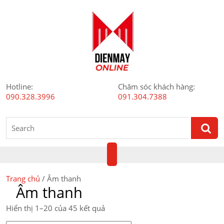
Skip
to
content
Hotline:
Chăm sóc khách hàng:
090.328.3996
091.304.7388
Search
for:
Open
Button
Trang chủ
/ Âm thanh
Âm thanh
Được
Hiển thị 1–20 của 45 kết quả
sắp