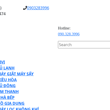
)
0903283996
474
Hotline:
090.328.3996
Search
for:
en
tton
IVI
Ủ LẠNH
ÁY GIẶT MÁY SẤY
IỀU HÒA
Ủ ĐÔNG
M THANH
HÀ BẾP
Ồ GIA DỤNG
ÁY LỌC KHÔNG KHÍ