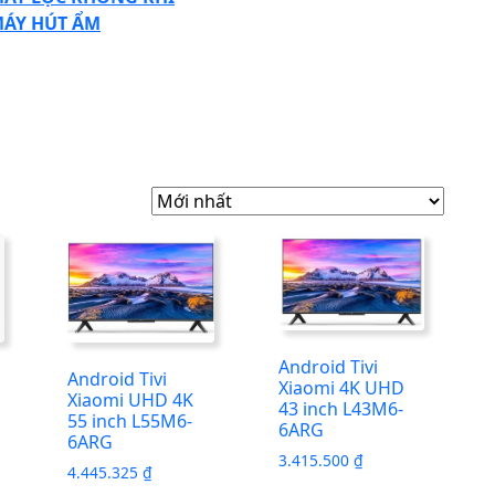
ÁY HÚT ẨM
SE
TTON
Android Tivi
i
Android Tivi
Xiaomi 4K UHD
Xiaomi UHD 4K
43 inch L43M6-
55 inch L55M6-
6ARG
6ARG
3.415.500
₫
4.445.325
₫