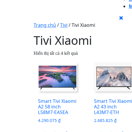
M
CLO
BU
Trang chủ
/
Tivi
/ Tivi Xiaomi
Tivi Xiaomi
Được
Hiển thị tất cả 4 kết quả
sắp
xếp
theo
mới
nhất
Smart Tivi Xiaomi
Smart Tivi Xiaom
A2 58 inch
A2 43 inch
L58M7-EASEA
L43M7-ETH
4.290.075
₫
2.685.825
₫