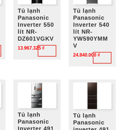
Tủ lạnh
Tủ lạnh
Panasonic
Panasonic
Inverter 550
Inverter 540
lít NR-
lít NR-
DZ601VGKV
YW590YMM
V
13.967.325
₫
24.840.000
₫
Tủ lạnh
Tủ lạnh
Panasonic
Panasonic
Inverter 491
inverter 491