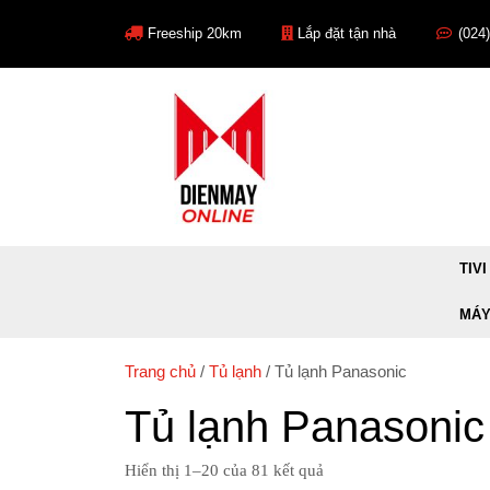
Skip
to
Freeship 20km
Lắp đặt tận nhà
(024
content
TIVI
MÁY
Trang chủ
/
Tủ lạnh
/ Tủ lạnh Panasonic
Tủ lạnh Panasonic
Được
Hiển thị 1–20 của 81 kết quả
sắp