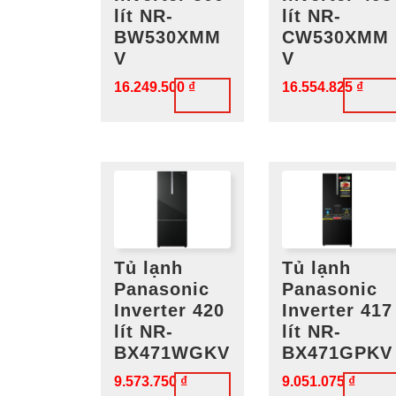
lít NR-
lít NR-
BW530XMM
CW530XMM
V
V
16.249.500
₫
16.554.825
₫
Tủ lạnh
Tủ lạnh
Panasonic
Panasonic
Inverter 420
Inverter 417
lít NR-
lít NR-
BX471WGKV
BX471GPKV
9.573.750
₫
9.051.075
₫