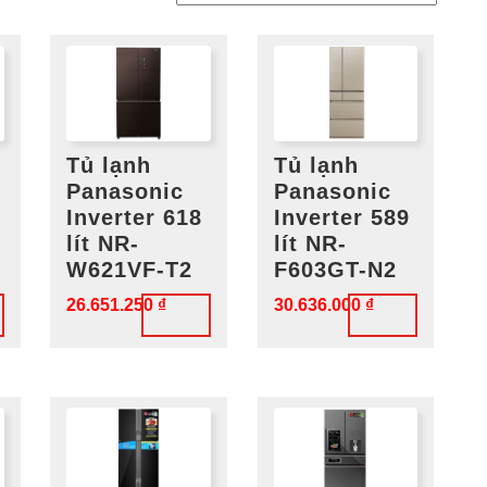
Tủ lạnh
Tủ lạnh
Panasonic
Panasonic
Inverter 618
Inverter 589
lít NR-
lít NR-
W621VF-T2
F603GT-N2
26.651.250
₫
30.636.000
₫