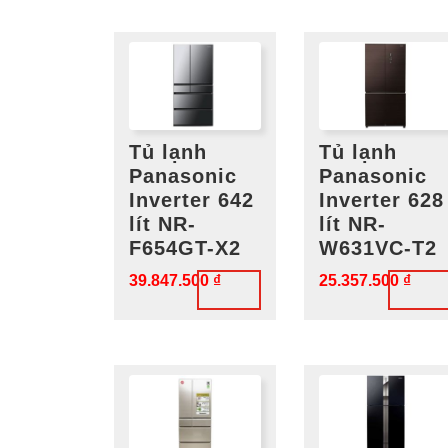
xếp
theo
mới
nhất
Tủ lạnh
Tủ lạnh
Panasonic
Panasonic
Inverter 642
Inverter 628
lít NR-
lít NR-
F654GT-X2
W631VC-T2
39.847.500
₫
25.357.500
₫