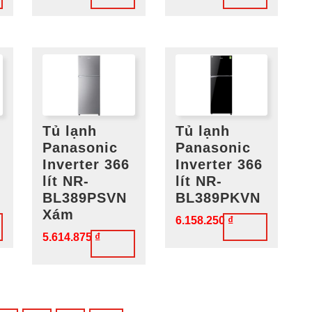
Tủ lạnh
Tủ lạnh
Panasonic
Panasonic
Inverter 366
Inverter 366
lít NR-
lít NR-
BL389PSVN
BL389PKVN
Xám
6.158.250
₫
5.614.875
₫