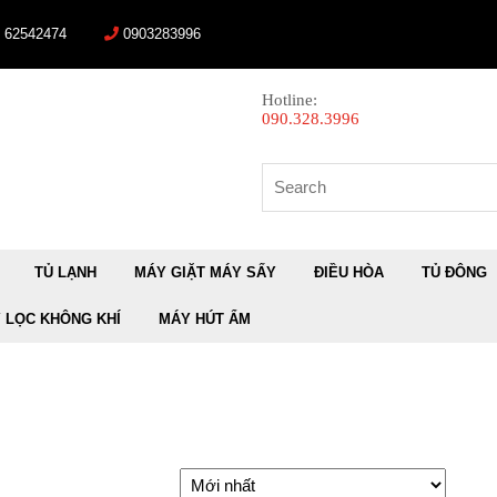
) 62542474
0903283996
Hotline:
090.328.3996
Search
for:
TỦ LẠNH
MÁY GIẶT MÁY SẤY
ĐIỀU HÒA
TỦ ĐÔNG
 LỌC KHÔNG KHÍ
MÁY HÚT ẨM