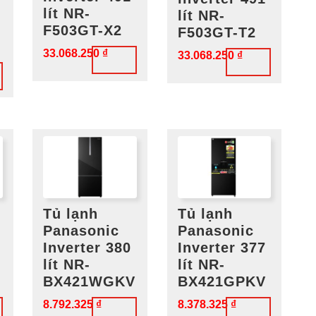
lít NR-
lít NR-
F503GT-X2
F503GT-T2
33.068.250
₫
33.068.250
₫
Tủ lạnh
Tủ lạnh
Panasonic
Panasonic
Inverter 380
Inverter 377
lít NR-
lít NR-
BX421WGKV
BX421GPKV
8.792.325
₫
8.378.325
₫