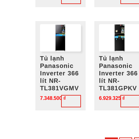
Tủ lạnh
Tủ lạnh
Panasonic
Panasonic
Inverter 366
Inverter 366
lít NR-
lít NR-
TL381VGMV
TL381GPKV
7.348.500
₫
6.929.325
₫