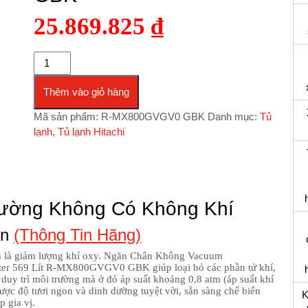
25.869.825
₫
Tủ Lạnh Hitachi Inverter 569 Lít R-MX800GVGV0 GBK số lư
Thêm vào giỏ hàng
Mã sản phẩm:
R-MX800GVGV0 GBK
Danh mục:
Tủ
lạnh
,
Tủ lạnh Hitachi
rường Không Có Không Khí
ơn
(Thông Tin Hãng)
ính là giảm lượng khí oxy. Ngăn Chân Không Vacuum
ter 569 Lít R-MX800GVGV0 GBK giúp loại bỏ các phần tử khí,
duy trì môi trường mà ở đó áp suất khoảng 0,8 atm (áp suất khí
được độ tươi ngon và dinh dưỡng tuyệt vời, sẵn sàng chế biến
K
 gia vị.