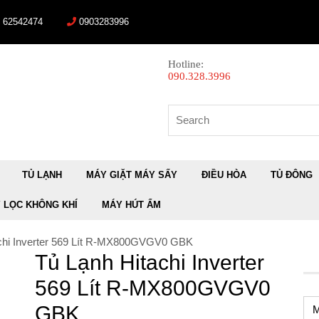
) 62542474
0903283996
Hotline:
090.328.3996
Search
for:
TỦ LẠNH
MÁY GIẶT MÁY SẤY
ĐIỀU HÒA
TỦ ĐÔNG
 LỌC KHÔNG KHÍ
MÁY HÚT ẨM
achi Inverter 569 Lít R-MX800GVGV0 GBK
Tủ Lạnh Hitachi Inverter
569 Lít R-MX800GVGV0
GBK
M