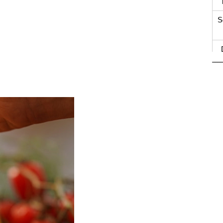
S
t
t