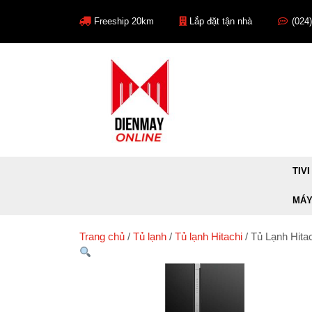
Skip
to
Freeship 20km
Lắp đặt tận nhà
(024
content
TIVI
MÁY
Trang chủ
/
Tủ lạnh
/
Tủ lạnh Hitachi
/ Tủ Lạnh Hit