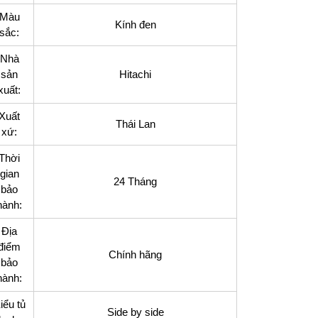
Màu
Kính đen
sắc:
Nhà
ợng
sản
Hitachi
xuất:
Xuất
Thái Lan
xứ:
Thời
gian
24 Tháng
bảo
hành:
Địa
điểm
Chính hãng
bảo
hành:
iểu tủ
Side by side