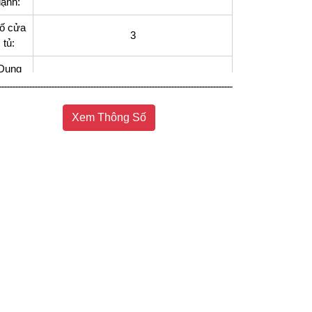
lạnh:
ố cửa
3
tủ:
Dung
ích tủ
633
lạnh:
Xem Thông Số
Dung
ích sử
569
dụng:
Dung
tích
207
ngăn
đá:
Dung
tích
362
ngăn
lạnh: