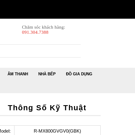
Chăm sóc khách hàng:
091.304.7388
ÂM THANH
NHÀ BẾP
ĐỒ GIA DỤNG
Thông Số Kỹ Thuật
odel:
R-MX800GVGV0(GBK)