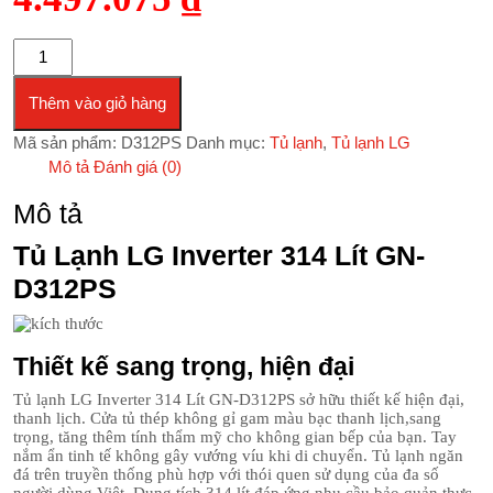
Tủ lạnh LG Inverter 314 Lít GN-D312PS số lượng
Thêm vào giỏ hàng
Mã sản phẩm:
D312PS
Danh mục:
Tủ lạnh
,
Tủ lạnh LG
Mô tả
Đánh giá (0)
Mô tả
Tủ Lạnh LG Inverter 314 Lít GN-
D312PS
Thiết kế sang trọng, hiện đại
Tủ lạnh LG Inverter 314 Lít GN-D312PS sở hữu thiết kế hiện đại,
thanh lịch. Cửa tủ thép không gỉ gam màu bạc thanh lịch,sang
trọng, tăng thêm tính thẩm mỹ cho không gian bếp của bạn. Tay
nắm ẩn tinh tế không gây vướng víu khi di chuyển. Tủ lạnh ngăn
đá trên truyền thống phù hợp với thói quen sử dụng của đa số