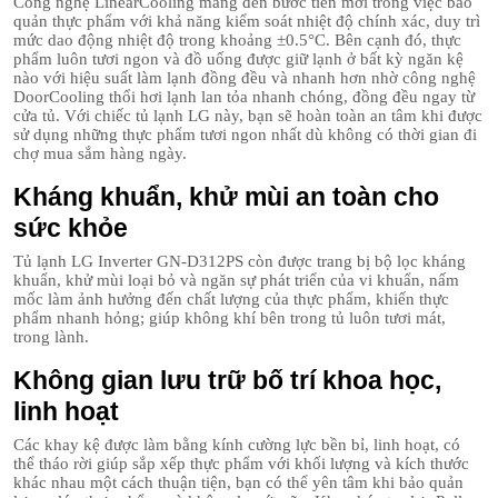
Công nghệ LinearCooling mang đến bước tiến mới trong việc bảo
quản thực phẩm với khả năng kiểm soát nhiệt độ chính xác, duy trì
mức dao động nhiệt độ trong khoảng ±0.5°C. Bên cạnh đó, thực
phẩm luôn tươi ngon và đồ uống được giữ lạnh ở bất kỳ ngăn kệ
nào với hiệu suất làm lạnh đồng đều và nhanh hơn nhờ công nghệ
DoorCooling thổi hơi lạnh lan tỏa nhanh chóng, đồng đều ngay từ
cửa tủ. Với chiếc tủ lạnh LG này, bạn sẽ hoàn toàn an tâm khi được
sử dụng những thực phẩm tươi ngon nhất dù không có thời gian đi
chợ mua sắm hàng ngày.
Kháng khuẩn, khử mùi an toàn cho
sức khỏe
Tủ lạnh LG Inverter GN-D312PS còn được trang bị bộ lọc kháng
khuẩn, khử mùi loại bỏ và ngăn sự phát triển của vi khuẩn, nấm
mốc làm ảnh hưởng đến chất lượng của thực phẩm, khiến thực
phẩm nhanh hỏng; giúp không khí bên trong tủ luôn tươi mát,
trong lành.
Không gian lưu trữ bố trí khoa học,
linh hoạt
Các khay kệ được làm bằng kính cường lực bền bỉ, linh hoạt, có
thể tháo rời giúp sắp xếp thực phẩm với khối lượng và kích thước
khác nhau một cách thuận tiện, bạn có thể yên tâm khi bảo quản