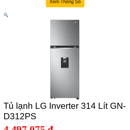
Xem Thông Số
Tủ lạnh LG Inverter 314 Lít GN-
D312PS
4.497.075
₫