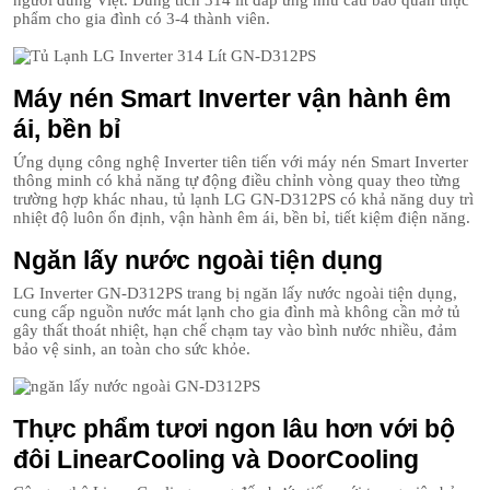
người dùng Việt. Dung tích 314 lít đáp ứng nhu cầu bảo quản thực
phẩm cho gia đình có 3-4 thành viên.
Máy nén Smart Inverter vận hành êm
ái, bền bỉ
Ứng dụng công nghệ Inverter tiên tiến với máy nén Smart Inverter
thông minh có khả năng tự động điều chỉnh vòng quay theo từng
trường hợp khác nhau, tủ lạnh LG GN-D312PS có khả năng duy trì
nhiệt độ luôn ổn định, vận hành êm ái, bền bỉ, tiết kiệm điện năng.
Ngăn lấy nước ngoài tiện dụng
LG Inverter GN-D312PS trang bị ngăn lấy nước ngoài tiện dụng,
cung cấp nguồn nước mát lạnh cho gia đình mà không cần mở tủ
gây thất thoát nhiệt, hạn chế chạm tay vào bình nước nhiều, đảm
bảo vệ sinh, an toàn cho sức khỏe.
Thực phẩm tươi ngon lâu hơn với bộ
đôi LinearCooling và DoorCooling