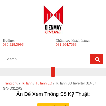
Skip
to
content
Hotline:
Chăm sóc khách hàng:
090.328.3996
091.304.7388
Search
for:
Open
Button
Trang chủ
/
Tủ lạnh
/
Tủ lạnh LG
/ Tủ lạnh LG Inverter 314 Lít
GN-D312PS
Ấn Để Xem Thông Số Kỹ Thuật: