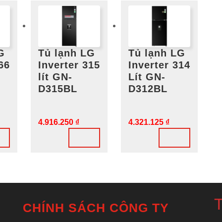
G
Tủ lạnh LG
Tủ lạnh LG
66
Inverter 315
Inverter 314
lít GN-
Lít GN-
D315BL
D312BL
4.916.250
₫
4.321.125
₫
T
CHÍNH SÁCH CÔNG TY