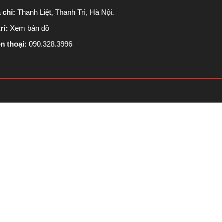
 chỉ:
Thanh Liệt, Thanh Trì, Hà Nội.
rí:
Xem bản đồ
n thoại:
090.328.3996
Scroll
Up