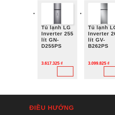
Tủ lạnh LG
Tủ lạnh L
Inverter 255
Inverter 2
lít GN-
lít GV-
D255PS
B262PS
3.617.325
₫
3.099.825
₫
ĐIỀU HƯỚNG