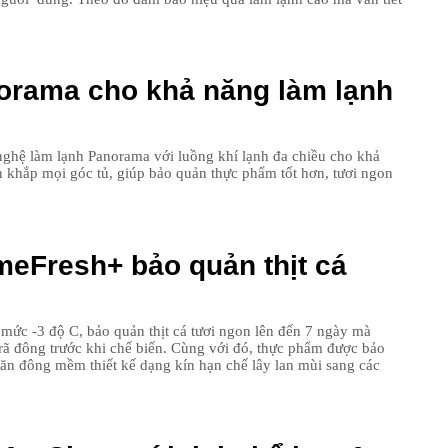
17
18
orama cho khả năng làm lạnh
19
20
ệ làm lạnh Panorama với luồng khí lạnh đa chiều cho khả
n khắp mọi góc tủ, giúp bảo quản thực phẩm tốt hơn, tươi ngon
21
eFresh+ bảo quản thịt cá
ức -3 độ C, bảo quản thịt cá tươi ngon lên đến 7 ngày mà
rã đông trước khi chế biến. Cùng với đó, thực phẩm được bảo
găn đông mềm thiết kế dạng kín hạn chế lây lan mùi sang các