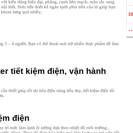
ới kiểu dáng hiện đại, phẳng, cạnh liền mạch, màu sắc sang
nội thất. Hơn nữa thiết kế ngăn lạnh phía trên của tủ giúp bạn
 khom lưng quá nhiều.
10
11
ng 3 – 4 người. Bạn có thể thoái mái trữ nhiều thực phẩm để làm
12
er tiết kiệm điện, vận hành
13
cần thiết giúp tối ưu hóa điện năng tiêu thụ, tiết kiệm điện tối
14
ơn.
15
iệm điện
16
y trì mức làm lạnh lý tưởng dựa theo nhiệt độ môi trường ,
 người dùng. Theo đó đảm bảo hiệu quả làm lạnh cao mà vẫn tiết