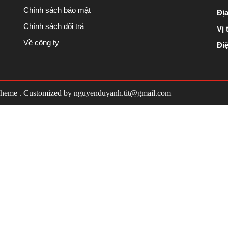
Chính sách bảo mật
Địa
Chính sách đổi trả
Vị t
Về công ty
Điệ
Theme
. Customized by
nguyenduyanh.tit@gmail.com