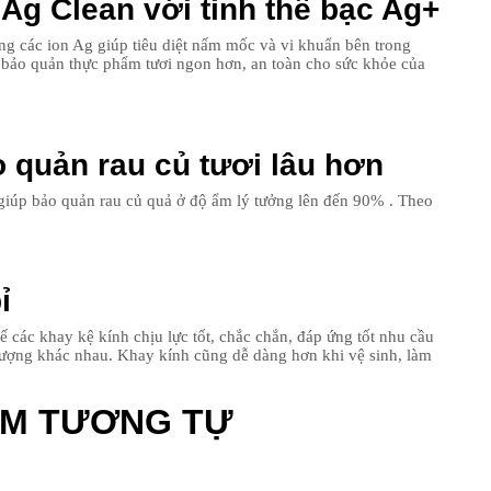
g Clean với tinh thể bạc Ag+
g các ion Ag giúp tiêu diệt nấm mốc và vi khuẩn bên trong
 bảo quản thực phẩm tươi ngon hơn, an toàn cho sức khỏe của
 quản rau củ tươi lâu hơn
 giúp bảo quản rau củ quả ở độ ẩm lý tưởng lên đến 90% . Theo
ỉ
ác khay kệ kính chịu lực tốt, chắc chắn, đáp ứng tốt nhu cầu
 lượng khác nhau. Khay kính cũng dễ dàng hơn khi vệ sinh, làm
ẨM TƯƠNG TỰ