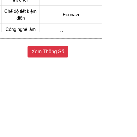
Chế độ tiết kiệm
Econavi
điện
Công nghệ làm
Panorama
lạnh
Công nghệ
Công nghệ kháng khuẩn Ag
Xem Thông Số
kháng khuẩn,
Clean với tinh thể bạc Ag+
khử mùi
Công nghệ bảo
Ngăn cấp đông mềm thế hệ
quản thực phẩm
mới Prime Fresh+
Inverter tiết kiệm điện, Bảo
Tiện ích
quản thịt cá không cần rã
đông
Kiểu tủ
Ngăn đá dưới
Chất liệu cửa tủ
Thép không gỉ
lạnh