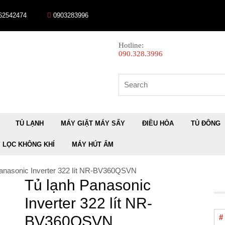
 62542474
0903283996
Hotline:
090.328.3996
Search
for:
TỦ LẠNH
MÁY GIẶT MÁY SẤY
ĐIỀU HÒA
TỦ ĐÔNG
 LỌC KHÔNG KHÍ
MÁY HÚT ẨM
Panasonic Inverter 322 lít NR-BV360QSVN
Tủ lạnh Panasonic
Inverter 322 lít NR-
#
BV360QSVN