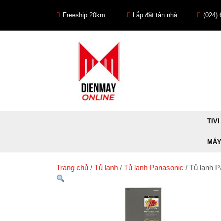
Skip
to
Freeship 20km
Lắp đặt tận nhà
(024)
content
TIVI
MÁY
Trang chủ
/
Tủ lạnh
/
Tủ lạnh Panasonic
/ Tủ lạnh 