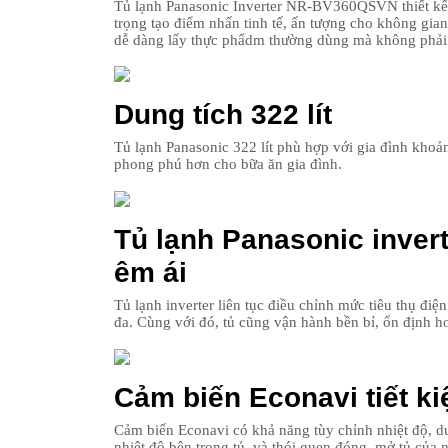
Tủ lạnh Panasonic Inverter NR-BV360QSVN thiết kế v
trọng tạo điểm nhấn tinh tế, ấn tượng cho không gian 
dễ dàng lấy thực phẩdm thường dùng mà không phải
Dung tích 322 lít
Tủ lạnh Panasonic 322 lít phù hợp với gia đình khoả
phong phú hơn cho bữa ăn gia đình.
Tủ lạnh Panasonic invert
êm ái
Tủ lạnh inverter liên tục điều chỉnh mức tiêu thụ điện 
đa. Cùng với đó, tủ cũng vận hành bền bỉ, ổn định h
Cảm biến Econavi tiết k
Cảm biến Econavi có khả năng tùy chỉnh nhiệt độ, du
nhiệt độ bên trong tủ và thói quen đóng, mở tủ của