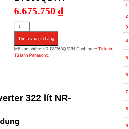
1
6.675.750
₫
2
Tủ lạnh Panasonic Inverter 322 lít NR-BV360QSVN số lượng
3
Thêm vào giỏ hàng
4
Mã sản phẩm:
NR-BV360QSVN
Danh mục:
Tủ lạnh
,
Tủ lạnh Panasonic
5
6
7
erter 322 lít NR-
8
n dụng
9