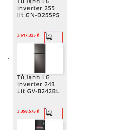
Tủ lạnh LG
Inverter 255
lít GN-D255PS
3.617.325
₫
Tủ lạnh LG
Inverter 243
Lít GV-B242BL
3.358.575
₫