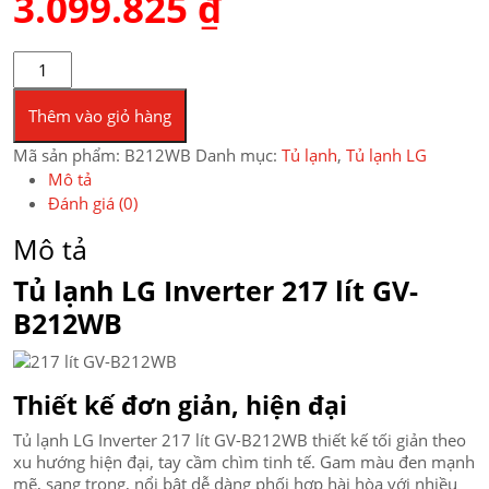
3.099.825
₫
Tủ lạnh LG Inverter 217 lít GV-B212WB số lượng
Thêm vào giỏ hàng
Mã sản phẩm:
B212WB
Danh mục:
Tủ lạnh
,
Tủ lạnh LG
Mô tả
Đánh giá (0)
Mô tả
Tủ lạnh LG Inverter 217 lít GV-
B212WB
Thiết kế đơn giản, hiện đại
Tủ lạnh LG Inverter 217 lít GV-B212WB thiết kế tối giản theo
xu hướng hiện đại, tay cầm chìm tinh tế. Gam màu đen mạnh
mẽ, sang trọng, nổi bật dễ dàng phối hợp hài hòa với nhiều