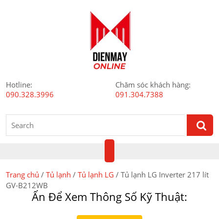
Skip
to
content
Hotline:
Chăm sóc khách hàng:
090.328.3996
091.304.7388
Search
for:
Open
Button
Trang chủ
/
Tủ lạnh
/
Tủ lạnh LG
/ Tủ lạnh LG Inverter 217 lít
GV-B212WB
Ấn Để Xem Thông Số Kỹ Thuật: