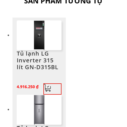
SẢN PHẨM TƯƠNG TỰ
Tủ lạnh LG
Inverter 315
lít GN-D315BL
4.916.250
₫