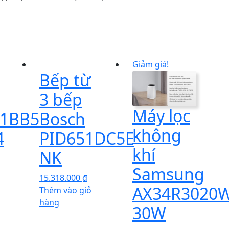
Giảm giá!
Bếp từ
3 bếp
Máy lọc
1BB5E
Bosch
không
4
PID651DC5E
khí
NK
Samsung
15.318.000
₫
AX34R3020
Thêm vào giỏ
hàng
30W