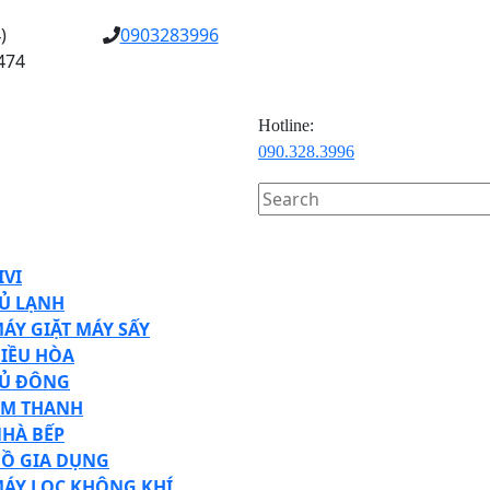
)
0903283996
474
Hotline:
090.328.3996
Search
for:
en
tton
IVI
Ủ LẠNH
ÁY GIẶT MÁY SẤY
IỀU HÒA
Ủ ĐÔNG
M THANH
HÀ BẾP
Ồ GIA DỤNG
ÁY LỌC KHÔNG KHÍ