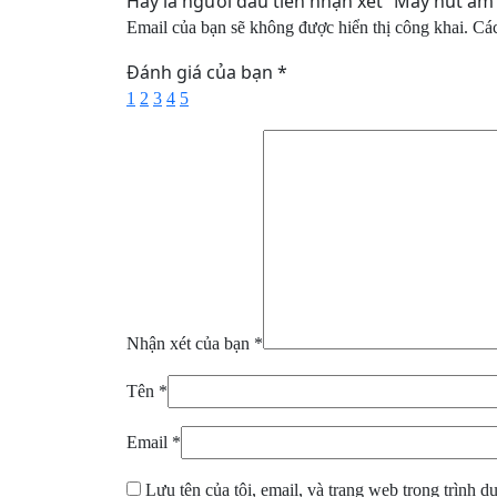
Hãy là người đầu tiên nhận xét “Máy hút ẩ
Email của bạn sẽ không được hiển thị công khai.
Các
Đánh giá của bạn
*
1
2
3
4
5
Nhận xét của bạn
*
Tên
*
Email
*
Lưu tên của tôi, email, và trang web trong trình du