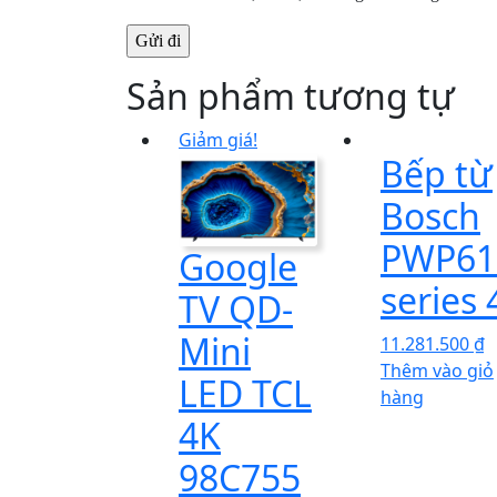
Sản phẩm tương tự
Giảm giá!
Bếp từ
Bosch
PWP61
Google
series 
TV QD-
Mini
11.281.500
₫
Thêm vào giỏ
LED TCL
hàng
4K
98C755