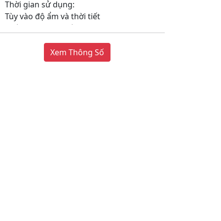
Thời gian sử dụng:
Tùy vào độ ẩm và thời tiết
Chiều dài dây nguồn:
192 cm
Dung tích bình chứa:
Xem Thông Số
4.8 lít
Chất liệu vỏ máy:
Nhựa ABS
Tiện ích:
Hong khô quần áo
Cảnh báo khi nước đã đầy bình hoặc khi lắp bình
chứa chưa đúng
Đảo gió tự động
Bánh xe di chuyển
Hẹn giờ