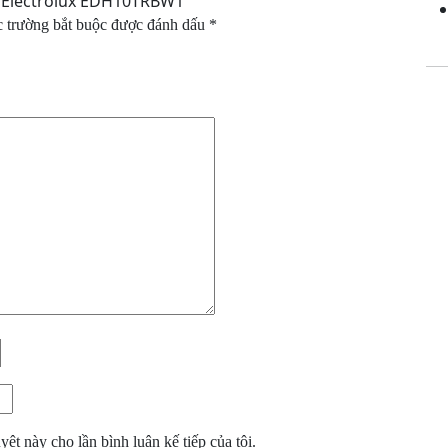
m Electrolux EDH10TRBW1”
 trường bắt buộc được đánh dấu
*
yệt này cho lần bình luận kế tiếp của tôi.