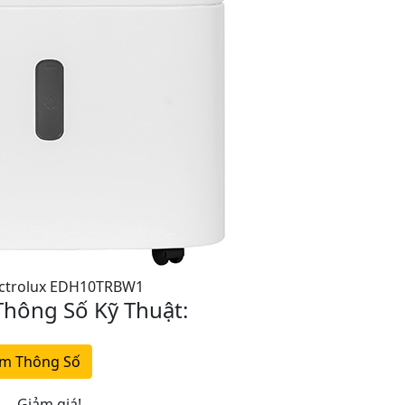
ectrolux EDH10TRBW1
hông Số Kỹ Thuật:
m Thông Số
Giảm giá!