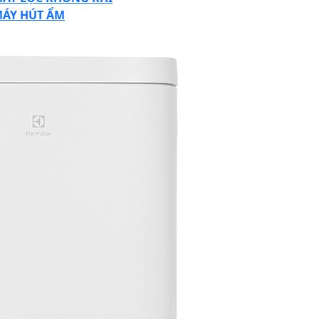
ÁY HÚT ẨM
SE
TTON