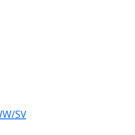
Kích thước, khối lượng:
Ngang 36 cm - Cao 60 cm - Sâu 26.5 cm -
Nặng 18.5 kg
Thương hiệu:
Thụy Điển
Sản xuất tại:
Trung Quốc
Năm ra mắt:
2022
Hãng:
Electrolux.
Xem thông tin hãng
WW/SV