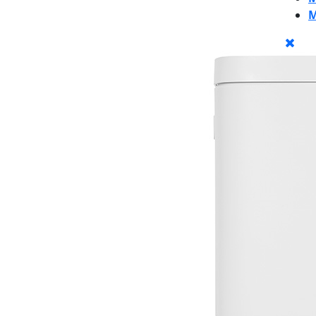
M
CLO
BU