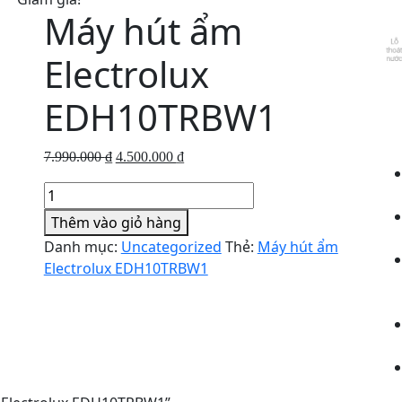
Máy hút ẩm
Electrolux
EDH10TRBW1
Giá
Giá
7.990.000
₫
4.500.000
₫
gốc
hiện
Máy
là:
tại
hút
Thêm vào giỏ hàng
7.990.000 ₫.
là:
ẩm
4.500.000 ₫.
Danh mục:
Uncategorized
Thẻ:
Máy hút ẩm
Electrolux
Electrolux EDH10TRBW1
EDH10TRBW1
số
lượng