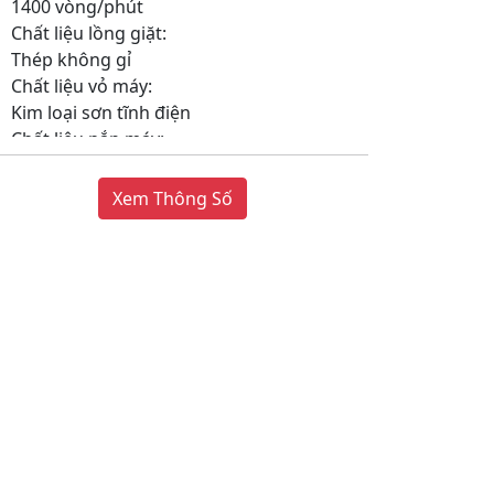
Khối lượng giặt:
10.5 Kg
Số người sử dụng:
Trên 7 người (Trên 10 kg)
Kiểu động cơ:
Truyền động gián tiếp (dây Curoa)
Tốc độ quay vắt tối đa:
Xem Thông Số
1400 vòng/phút
Chất liệu lồng giặt:
Thép không gỉ
Chất liệu vỏ máy:
Kim loại sơn tĩnh điện
Chất liệu nắp máy:
Kính chịu lực
Sản xuất tại:
Thái Lan
Dòng sản phẩm:
2021