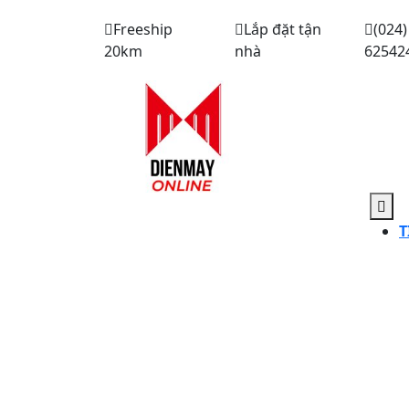
Skip
Freeship
Lắp đặt tận
(024)
to
20km
nhà
62542
content
Op
But
T