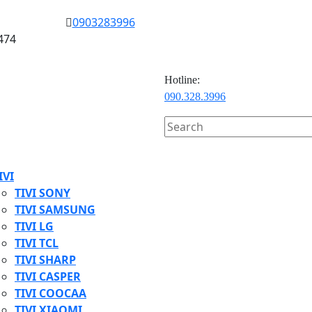
0903283996
474
Hotline:
090.328.3996
Search
for:
en
ton
IVI
TIVI SONY
TIVI SAMSUNG
TIVI LG
TIVI TCL
TIVI SHARP
TIVI CASPER
TIVI COOCAA
TIVI XIAOMI