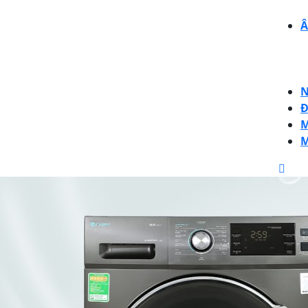
Â
N
Đ
M
M
CLO
BUT