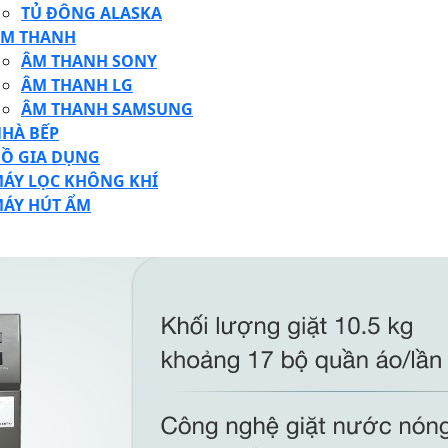
TỦ ĐÔNG ALASKA
M THANH
ÂM THANH SONY
ÂM THANH LG
ÂM THANH SAMSUNG
HÀ BẾP
Ồ GIA DỤNG
ÁY LỌC KHÔNG KHÍ
ÁY HÚT ẨM
SE
TON