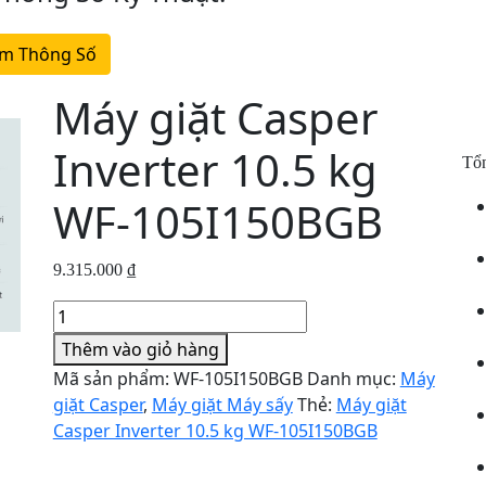
m Thông Số
Máy giặt Casper
Inverter 10.5 kg
WF-105I150BGB
9.315.000
₫
Máy
giặt
Thêm vào giỏ hàng
Tổ
Casper
Mã sản phẩm:
WF-105I150BGB
Danh mục:
Máy
Inverter
giặt Casper
,
Máy giặt Máy sấy
Thẻ:
Máy giặt
10.5
Casper Inverter 10.5 kg WF-105I150BGB
kg
WF-