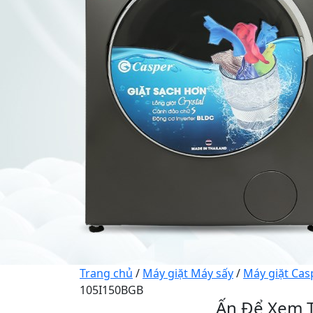
Trang chủ
/
Máy giặt Máy sấy
/
Máy giặt Cas
105I150BGB
Ấn Để Xem T