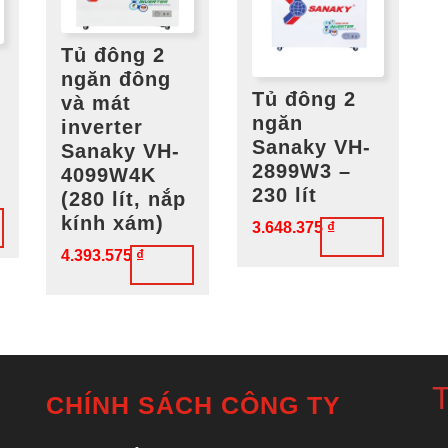
Tủ đông 2
ngăn đông
Tủ đông 2
và mát
ngăn
inverter
Sanaky VH-
Sanaky VH-
2899W3 –
4099W4K
230 lít
(280 lít, nắp
kính xám)
3.648.375
₫
4.393.575
₫
T
CHÍNH SÁCH CÔNG TY