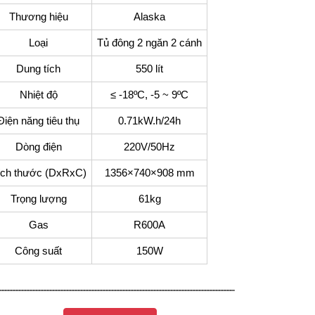
Thương hiệu
Alaska
Loại
Tủ đông 2 ngăn 2 cánh
Dung tích
550 lít
Nhiệt độ
≤ -18ºC, -5 ~ 9ºC
Điện năng tiêu thụ
0.71kW.h/24h
Dòng điện
220V/50Hz
ích thước (DxRxC)
1356×740×908 mm
Trọng lượng
61kg
Gas
R600A
Công suất
150W