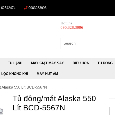
) 62542474
0903283996
Hotline:
090.328.3996
Search
for:
TỦ LẠNH
MÁY GIẶT MÁY SẤY
ĐIỀU HÒA
TỦ ĐÔNG
 LỌC KHÔNG KHÍ
MÁY HÚT ẨM
t Alaska 550 Lít BCD-5567N
Tủ đông/mát Alaska 550
Lít BCD-5567N