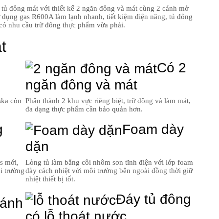
ủ đông mát với thiết kế 2 ngăn đông và mát cùng 2 cánh mở
sử dụng gas R600A làm lạnh nhanh, tiết kiệm điện năng, tủ đông
 có nhu cầu trữ đông thực phẩm vừa phải.
t
Có 2
ngăn đông và mát
ska còn
Phân thành 2 khu vực riêng biệt, trữ đông và làm mát,
đa dạng thực phẩm cần bảo quản hơn.
g
Foam dày
dặn
s mới,
Lòng tủ làm bằng côi nhôm sơn tĩnh điện với lớp foam
ôi trường
dày cách nhiệt với môi trường bên ngoài đồng thời giữ
nhiệt thiết bị tốt.
Đáy tủ đông
bánh
có lỗ thoát nước