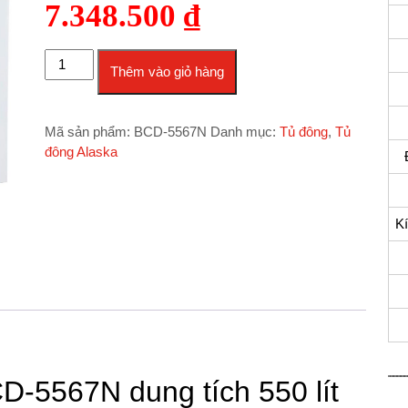
7.348.500
₫
Tủ đông/mát Alaska 550 Lít BCD-5567N số lượng
Thêm vào giỏ hàng
Mã sản phẩm:
BCD-5567N
Danh mục:
Tủ đông
,
Tủ
đông Alaska
K
D-5567N dung tích 550 lít