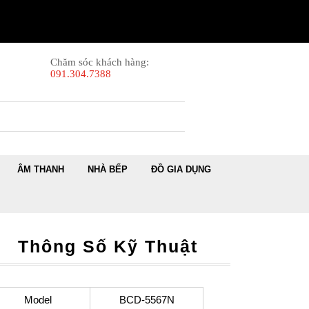
Chăm sóc khách hàng:
091.304.7388
ÂM THANH
NHÀ BẾP
ĐỒ GIA DỤNG
Thông Số Kỹ Thuật
Model
BCD-5567N