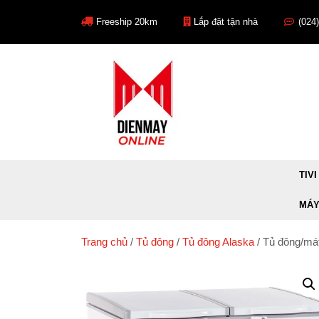
Skip
to
Freeship 20km
Lắp đặt tận nhà
(024
content
TIVI
MÁY
Trang chủ
/
Tủ đông
/
Tủ đông Alaska
/ Tủ đông/má