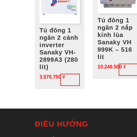
Tủ đông 1
ngăn 2 nắp
Tủ đông 1
kính lùa
ngăn 2 cánh
Sanaky VH
inverter
999K – 516
Sanaky VH-
lít
2899A3 (280
lít)
10.246.500
₫
3.570.750
₫
ĐIỀU HƯỚNG