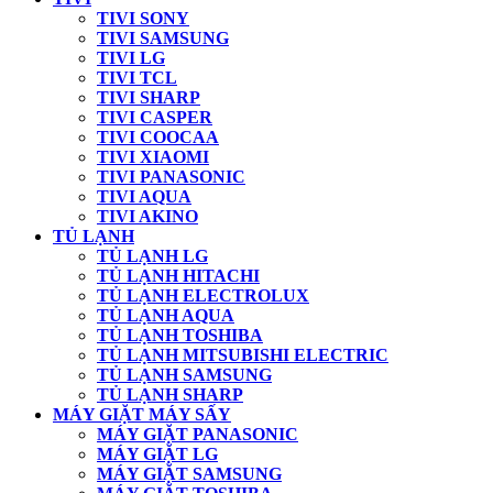
TIVI SONY
TIVI SAMSUNG
TIVI LG
TIVI TCL
TIVI SHARP
TIVI CASPER
TIVI COOCAA
TIVI XIAOMI
TIVI PANASONIC
TIVI AQUA
TIVI AKINO
TỦ LẠNH
TỦ LẠNH LG
TỦ LẠNH HITACHI
TỦ LẠNH ELECTROLUX
TỦ LẠNH AQUA
TỦ LẠNH TOSHIBA
TỦ LẠNH MITSUBISHI ELECTRIC
TỦ LẠNH SAMSUNG
TỦ LẠNH SHARP
MÁY GIẶT MÁY SẤY
MÁY GIẶT PANASONIC
MÁY GIẶT LG
MÁY GIẶT SAMSUNG