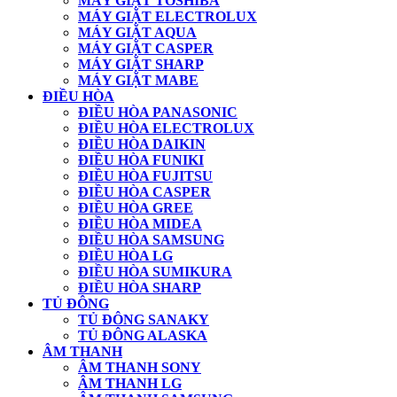
MÁY GIẶT TOSHIBA
MÁY GIẶT ELECTROLUX
MÁY GIẶT AQUA
MÁY GIẶT CASPER
MÁY GIẶT SHARP
MÁY GIẶT MABE
ĐIỀU HÒA
ĐIỀU HÒA PANASONIC
ĐIỀU HÒA ELECTROLUX
ĐIỀU HÒA DAIKIN
ĐIỀU HÒA FUNIKI
ĐIỀU HÒA FUJITSU
ĐIỀU HÒA CASPER
ĐIỀU HÒA GREE
ĐIỀU HÒA MIDEA
ĐIỀU HÒA SAMSUNG
ĐIỀU HÒA LG
ĐIỀU HÒA SUMIKURA
ĐIỀU HÒA SHARP
TỦ ĐÔNG
TỦ ĐÔNG SANAKY
TỦ ĐÔNG ALASKA
ÂM THANH
ÂM THANH SONY
ÂM THANH LG