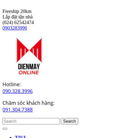
Skip
to
Freeship 20km
content
Lắp đặt tận nhà
(024) 62542474
0903283996
Hotline:
090.328.3996
Chăm sóc khách hàng:
091.304.7388
Search
for:
Open
Button
TIVI