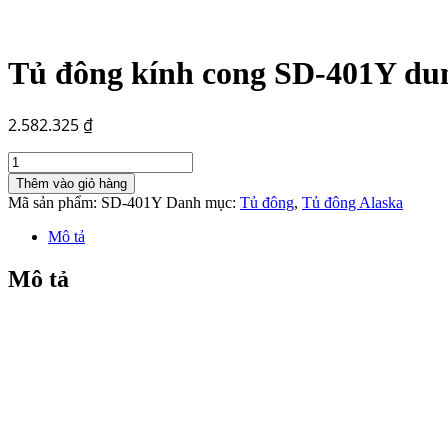
Tủ đông kính cong SD-401Y dun
2.582.325
₫
Tủ
đông
Thêm vào giỏ hàng
kính
Mã sản phẩm:
SD-401Y
Danh mục:
Tủ đông
,
Tủ đông Alaska
cong
SD-
Mô tả
401Y
dung
Mô tả
tích
400L
số
lượng