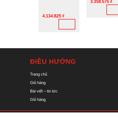
3.358.575
₫
4.134.825
₫
ĐIỀU HƯỚNG
Trang chủ
Giỏ hàng
Bài viết – tin tức
Giỏ hàng
Ecommerce WordPress 