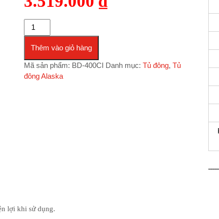
3.519.000
₫
Tủ đông Alaska dưới 350 lít BD-400CI số lượng
Thêm vào giỏ hàng
Mã sản phẩm:
BD-400CI
Danh mục:
Tủ đông
,
Tủ
đông Alaska
n lợi khi sử dụng.