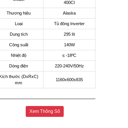
400CI
Thương hiệu
Alaska
Loại
Tủ đông Inverter
Dung tích
295 lít
Công suất
140W
Nhiệt độ
≤ -18ºC
Dòng điện
220-240V/50Hz
Kích thước (DxRxC)
1160x600x835
mm
Xem Thông Số