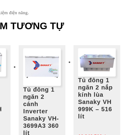
kiệm điện năng.
ẨM TƯƠNG TỰ
Tủ đông 1
ngăn 2 nắp
Tủ đông 1
kính lùa
ngăn 2
Sanaky VH
cánh
H
999K – 516
Inverter
lít
Sanaky VH-
3699A3 360
lít