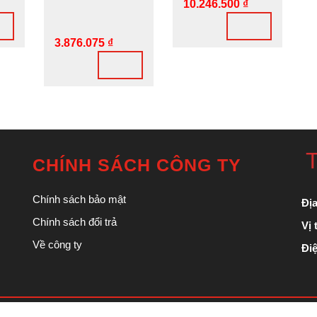
10.246.500
₫
3.876.075
₫
T
CHÍNH SÁCH CÔNG TY
Chính sách bảo mật
Địa
Chính sách đổi trả
Vị t
Về công ty
Điệ
Theme
. Customized by
nguyenduyanh.tit@gmail.com