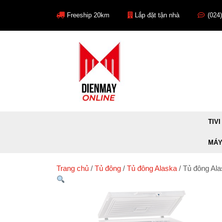
Skip
to
Freeship 20km
Lắp đặt tận nhà
(024
content
TIVI
MÁY
Trang chủ
/
Tủ đông
/
Tủ đông Alaska
/ Tủ đông Ala