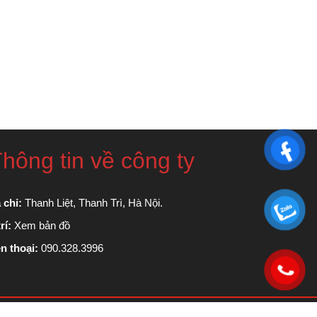
hông tin về công ty
 chỉ:
Thanh Liệt, Thanh Trì, Hà Nội.
rí:
Xem bản đồ
n thoại:
090.328.3996
Scroll