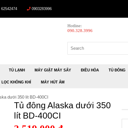
) 62542474
0903283996
Hotline:
090.328.3996
Search
for:
TỦ LẠNH
MÁY GIẶT MÁY SẤY
ĐIỀU HÒA
TỦ ĐÔNG
 LỌC KHÔNG KHÍ
MÁY HÚT ẨM
ska dưới 350 lít BD-400CI
Tủ đông Alaska dưới 350
lít BD-400CI