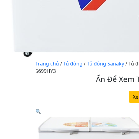
Trang chủ
/
Tủ đông
/
Tủ đông Sanaky
/ Tủ đ
5699HY3
Ấn Để Xem T
Xe