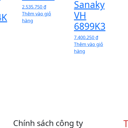
Sanaky
2.535.750
₫
VH
Thêm vào giỏ
4K
hàng
6899K3
7.400.250
₫
Thêm vào giỏ
hàng
Chính sách công ty
T