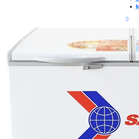
M
CLO
BUT