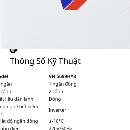
Thông Số Kỹ Thuật
del
VH-5699HY3
 ngăn
1 ngăn đông
 cánh
2 cánh
ất liệu dàn lạnh
Đồng
ng nghệ tiết kiệm
Inverter
ện
iệt độ ngăn đông
≤-18°C
uồn điện
220V/50Hz