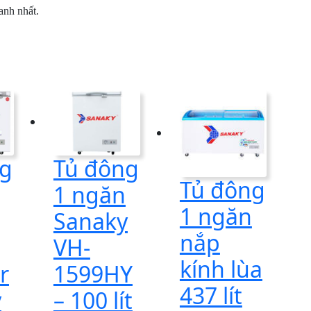
anh nhất.
ng
Tủ đông
Tủ đông
1 ngăn
1 ngăn
Sanaky
nắp
VH-
kính lùa
r
1599HY
437 lít
y
– 100 lít