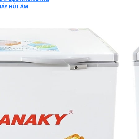
ÁY HÚT ẨM
SE
TON