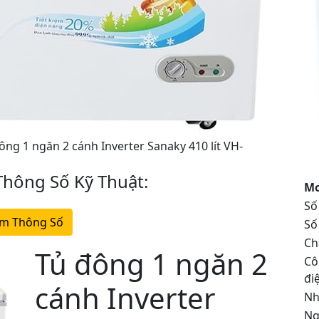
ông 1 ngăn 2 cánh Inverter Sanaky 410 lít VH-
hông Số Kỹ Thuật:
Mo
Số
m Thông Số
Số
Ch
Tủ đông 1 ngăn 2
Cô
đi
cánh Inverter
Nh
Ng