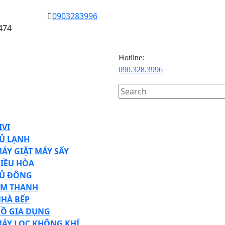
0903283996
474
Hotline:
090.328.3996
Search
for:
en
ton
IVI
Ủ LẠNH
ÁY GIẶT MÁY SẤY
IỀU HÒA
Ủ ĐÔNG
M THANH
HÀ BẾP
Ồ GIA DỤNG
ÁY LỌC KHÔNG KHÍ