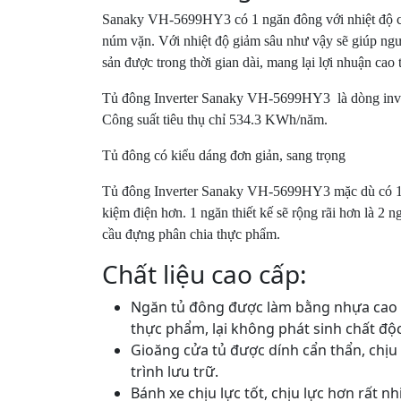
Sanaky VH-5699HY3 có 1 ngăn đông với nhiệt độ cấ
núm vặn. Với nhiệt độ giảm sâu như vậy sẽ giúp ngư
sản được trong thời gian dài, mang lại lợi nhuận cao
Tủ đông Inverter Sanaky VH-5699HY3 là dòng inverte
Công suất tiêu thụ chỉ 534.3 KWh/năm.
Tủ đông có kiểu dáng đơn giản, sang trọng
Tủ đông Inverter Sanaky VH-5699HY3 mặc dù có 1 ngăn
kiệm điện hơn. 1 ngăn thiết kế sẽ rộng rãi hơn là 2 
cầu đựng phân chia thực phẩm.
Chất liệu cao cấp:
Ngăn tủ đông được làm bằng nhựa cao c
thực phẩm, lại không phát sinh chất độ
Gioăng cửa tủ được dính cẩn thẩn, chịu 
trình lưu trữ.
Bánh xe chịu lực tốt, chịu lực hơn rất n