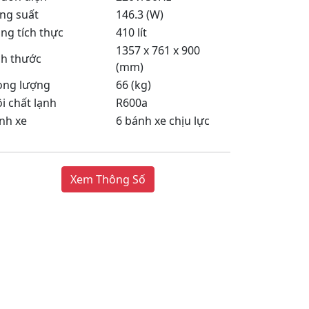
ng suất
146.3 (W)
ng tích thực
410 lít
1357 x 761 x 900
ch thước
(mm)
ọng lượng
66 (kg)
i chất lạnh
R600a
nh xe
6 bánh xe chịu lực
Xem Thông Số