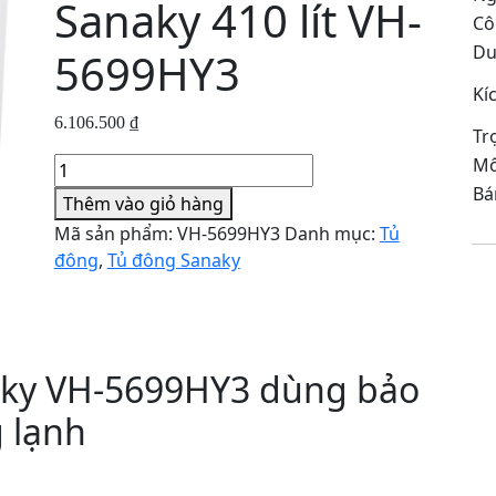
Sanaky 410 lít VH-
Cô
Du
5699HY3
Kí
6.106.500
₫
Tr
Mô
Tủ
đông
Bá
Thêm vào giỏ hàng
1
Mã sản phẩm:
VH-5699HY3
Danh mục:
Tủ
ngăn
đông
,
Tủ đông Sanaky
2
cánh
Inverter
Sanaky
aky VH-5699HY3 dùng bảo
410
lít
 lạnh
VH-
5699HY3
số