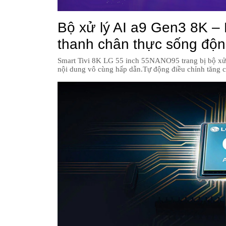
Bộ xử lý AI a9 Gen3 8K –
thanh chân thực sống độ
Smart Tivi 8K LG 55 inch 55NANO95 trang bị bộ xử 
nội dung vô cùng hấp dẫn.Tự động điều chỉnh tăng c