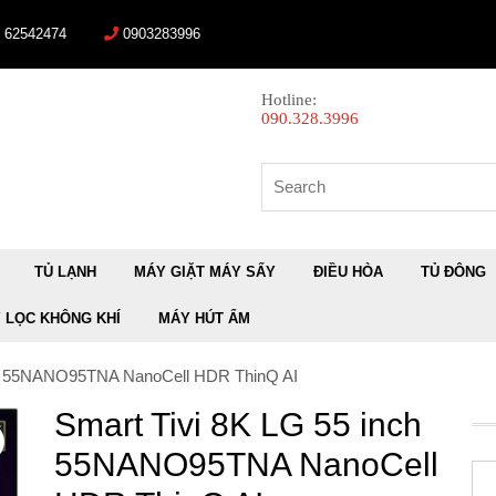
) 62542474
0903283996
Hotline:
090.328.3996
Search
for:
TỦ LẠNH
MÁY GIẶT MÁY SẤY
ĐIỀU HÒA
TỦ ĐÔNG
 LỌC KHÔNG KHÍ
MÁY HÚT ẨM
nch 55NANO95TNA NanoCell HDR ThinQ AI
Smart Tivi 8K LG 55 inch
55NANO95TNA NanoCell