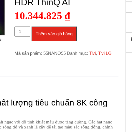
HDR ThinQ AI
10.344.825
₫
Smart Tivi 8K LG 55 inch 55NANO95TNA NanoCell HDR Thi
Thêm vào giỏ hàng
Mã sản phẩm:
55NANO95
Danh mục:
Tivi
,
Tivi LG
hất lượng tiêu chuẩn 8K công
h ngạc với độ tinh khiết màu được tăng cường. Các hạt nano
 sóng đỏ và xanh lá cây để tái tạo màu sắc sống động, chính