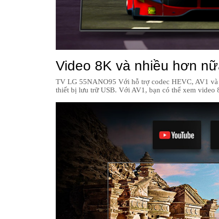
Video 8K và nhiều hơn n
TV LG 55NANO95 Với hỗ trợ codec HEVC, AV1 và VP
thiết bị lưu trữ USB. Với AV1, bạn có thể xem video