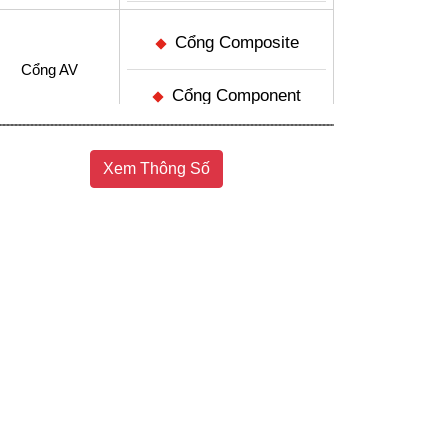
Cổng Composite
Cổng AV
Cổng Component
4 cổng
Cổng HDMI
Xem Thông Số
3 cổng
Cổng USB
Jack loa 3.5 mm
Cổng xuất âm
thanh
Cổng Optical (Digital
Audio Out)
DVB-T2C