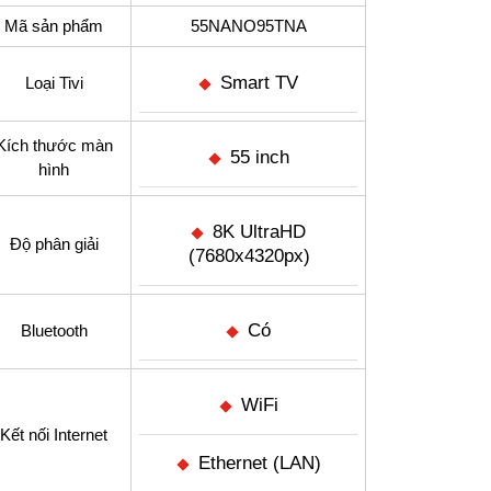
Mã sản phẩm
55NANO95TNA
Smart TV
Loại Tivi
nQ AI số lượng
Kích thước màn
55 inch
hình
8K UltraHD
Độ phân giải
(7680x4320px)
Có
Bluetooth
WiFi
Kết nối Internet
Ethernet (LAN)