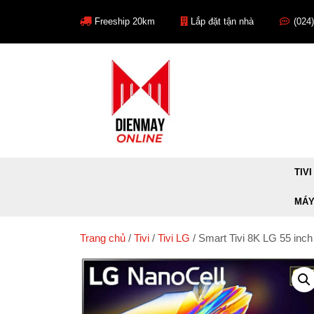
Skip
to
Freeship 20km
Lắp đặt tận nhà
(024
content
TIVI
MÁY
Trang chủ
/
Tivi
/
Tivi LG
/ Smart Tivi 8K LG 55 i