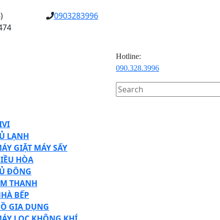
)
0903283996
474
Hotline:
090.328.3996
Search
for:
en
tton
IVI
Ủ LẠNH
ÁY GIẶT MÁY SẤY
IỀU HÒA
Ủ ĐÔNG
M THANH
HÀ BẾP
Ồ GIA DỤNG
ÁY LỌC KHÔNG KHÍ