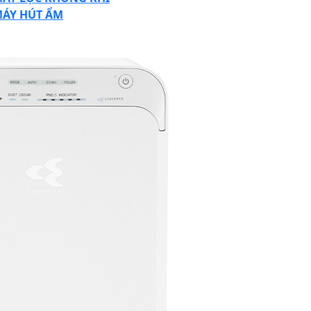
ÁY HÚT ẨM
SE
TTON