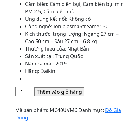
Cảm biến: Cảm biến bụi, Cảm biến bụi mịn
PM 2.5, Cảm biến mùi
Ứng dụng kết nối: Không có
Công nghệ: Ion plasmaStreamer 3C
Kích thước, trọng lượng: Ngang 27 cm –
Cao 50 cm – Sâu 27 cm – 6.8 kg
Thương hiệu của: Nhật Bản
Sản xuất tại: Trung Quốc
Năm ra mắt: 2019
Hãng: Daikin.
Máy
Thêm vào giỏ hàng
lọc
không
Mã sản phẩm:
MC40UVM6
Danh mục:
Đồ Gia
khí
Dụng
Daikin
MC40UVM6
số