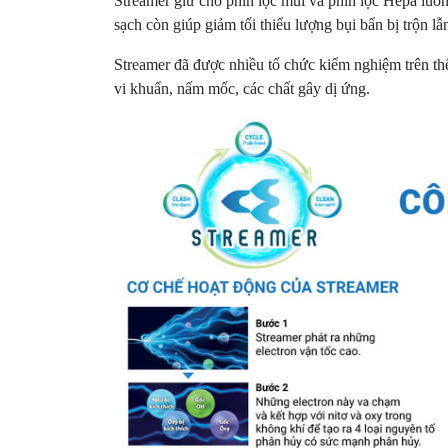
Streamer giữ cho phin lọc mùi và phin lọc Hepa luôn 
sạch còn giúp giảm tối thiểu lượng bụi bẩn bị trộn lẫ
Streamer đã được nhiều tổ chức kiểm nghiệm trên th
vi khuẩn, nấm mốc, các chất gây dị ứng.