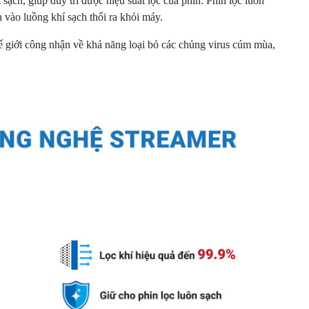
sạch, giúp duy trì được hiệu suất lọc của phin. Phin lọc luôn
n vào luồng khí sạch thổi ra khỏi máy.
ế giới công nhận về khả năng loại bỏ các chủng virus cúm mùa,