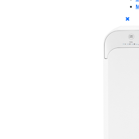
M
CLO
BU