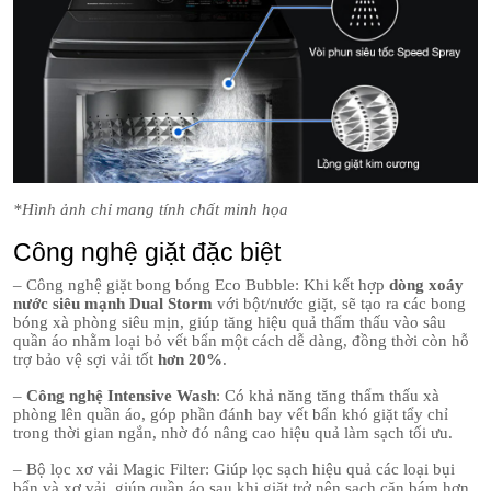
*Hình ảnh chỉ mang tính chất minh họa
Công nghệ giặt đặc biệt
– Công nghệ giặt bong bóng Eco Bubble: Khi kết hợp
dòng xoáy
nước siêu mạnh Dual Storm
với bột/nước giặt, sẽ tạo ra các bong
bóng xà phòng siêu mịn, giúp tăng hiệu quả thẩm thấu vào sâu
quần áo nhằm loại bỏ vết bẩn một cách dễ dàng, đồng thời còn hỗ
trợ bảo vệ sợi vải tốt
hơn 20%
.
–
Công nghệ Intensive Wash
: Có khả năng tăng thẩm thấu xà
phòng lên quần áo, góp phần đánh bay vết bẩn khó giặt tẩy chỉ
trong thời gian ngắn, nhờ đó nâng cao hiệu quả làm sạch tối ưu.
– Bộ lọc xơ vải Magic Filter: Giúp lọc sạch hiệu quả các loại bụi
bẩn và xơ vải, giúp quần áo sau khi giặt trở nên sạch cặn bám hơn,