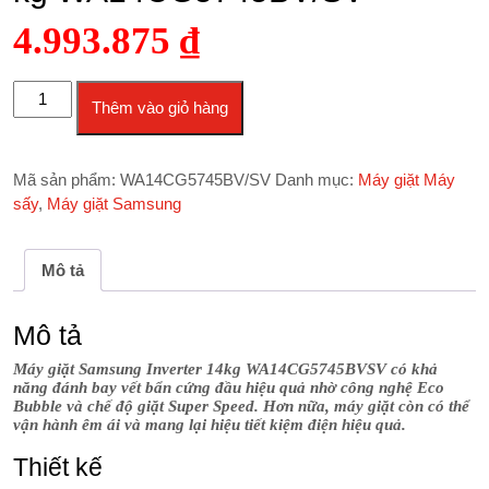
4.993.875
₫
Máy giặt Samsung Inverter 14 kg WA14CG5745BV/SV số lượng
Thêm vào giỏ hàng
Mã sản phẩm:
WA14CG5745BV/SV
Danh mục:
Máy giặt Máy
sấy
,
Máy giặt Samsung
Mô tả
Mô tả
Máy giặt Samsung Inverter 14kg WA14CG5745BVSV có khả
năng đánh bay vết bẩn cứng đầu hiệu quả nhờ công nghệ Eco
Bubble và chế độ giặt Super Speed. Hơn nữa, máy giặt còn có thể
vận hành êm ái và mang lại hiệu tiết kiệm điện hiệu quả.
Thiết kế