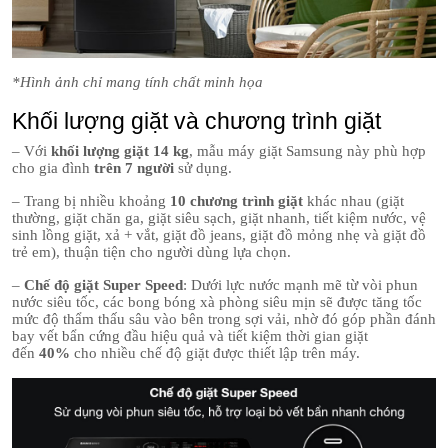
*Hình ảnh chỉ mang tính chất minh họa
Khối lượng giặt và chương trình giặt
– Với
khối lượng giặt 14 kg
, mẫu máy giặt Samsung này phù hợp
cho gia đình
trên 7 người
sử dụng.
– Trang bị nhiều khoảng
10 chương trình giặt
khác nhau (giặt
thường, giặt chăn ga, giặt siêu sạch, giặt nhanh, tiết kiệm nước, vệ
sinh lồng giặt, xả + vắt, giặt đồ jeans, giặt đồ mỏng nhẹ và giặt đồ
trẻ em), thuận tiện cho người dùng lựa chọn.
–
Chế độ giặt Super Speed
: Dưới lực nước mạnh mẽ từ vòi phun
nước siêu tốc, các bong bóng xà phòng siêu mịn sẽ được tăng tốc
mức độ thẩm thấu sâu vào bên trong sợi vải, nhờ đó góp phần đánh
bay vết bẩn cứng đầu hiệu quả và tiết kiệm thời gian giặt
đến
40%
cho nhiều chế độ giặt được thiết lập trên máy.