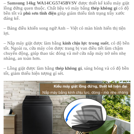
–
Samsung 14kg WA14CG5745BVSV
được thiết kế kiểu máy giặt
lồng đứng quen thuộc. Chất liệu
vỏ máy bằng
thép không gỉ
có độ
bền tốt và
phủ sơn tĩnh điện
giúp giảm thiểu tình trạng trầy xước
đáng kể.
– Bảng điều khiển song ngữ Anh – Việt có màn hình hiển thị tiện
lợi.
– Nắp máy giặt được làm bằng
kính chịu lực trong suốt
, có độ bền
tốt. Ngoài ra, cửa máy còn được trang bị van điều tiết làm chậm
chuyển động, giúp thao tác đóng và mở cửa nắp máy trở nên nhẹ
nhàng, an toàn hơn.
– Lồng giặt được làm bằng
thép không gỉ
, sáng bóng và có độ bền
tốt, giảm thiểu hiện tượng gỉ sét.