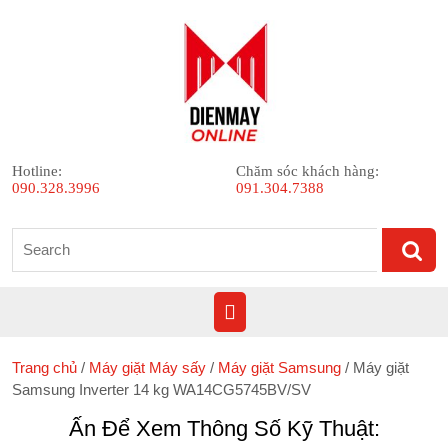
Skip
to
content
Hotline:
Chăm sóc khách hàng:
090.328.3996
091.304.7388
Search
for:
Open
Button
Trang chủ
/
Máy giặt Máy sấy
/
Máy giặt Samsung
/ Máy giặt
Samsung Inverter 14 kg WA14CG5745BV/SV
Ấn Để Xem Thông Số Kỹ Thuật: