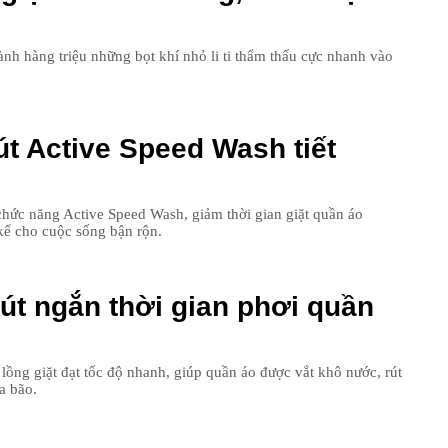
18
nh hàng triệu những bọt khí nhỏ li ti thẩm thấu cực nhanh vào
19
út Active Speed Wash tiết
20
ức năng Active Speed Wash, giảm thời gian giặt quần áo
21
 kể cho cuộc sống bận rộn.
út ngắn thời gian phơi quần
lồng giặt đạt tốc độ nhanh, giúp quần áo được vắt khô nước, rút
a bão.