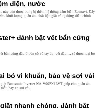
iệm điện, nước
ic này còn được trang bị thêm hệ thống cảm biến Econavi. Đây
c, khối lượng quần áo, chất liệu giặt và tự động điều chỉnh
13
ter+ đánh bật vết bẩn cứng
14
t bẩn cứng đầu ở trên cổ và tay áo, vết dầu,… sẽ được loại bỏ
15
ại bỏ vi khuẩn, bảo vệ sợi vải
16
áy giặt Panasonic Inverter NA-V90FX1LVT giúp cho quần áo
màu hay co sợi vải.
17
 giặt nhanh chóng, đánh bật