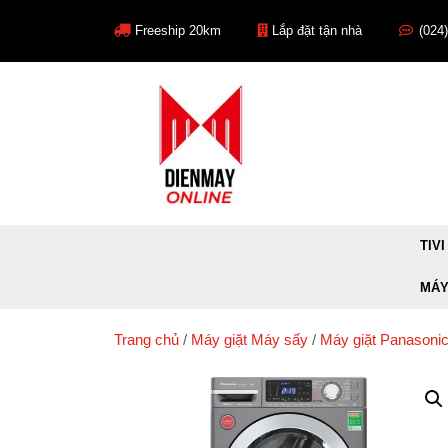
Skip
to
Freeship 20km
Lắp đặt tận nhà
(024
content
TIVI
MÁY
Trang chủ
/
Máy giặt Máy sấy
/
Máy giặt Panasoni