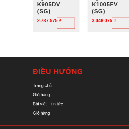
K905DV
K1005FV
(SG)
(SG)
2.737.575
₫
3.048.075
₫
ĐIỀU HƯỚNG
Trang chủ
Giỏ hàng
Bài viết – tin tức
Giỏ hàng