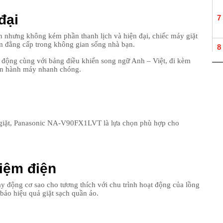
đại
7
n nhưng không kém phần thanh lịch và hiện đại, chiếc máy giặt
 đẳng cấp trong không gian sống nhà bạn.
8
t động cùng với bảng điều khiển song ngữ Anh – Việt, đi kèm
vận hành máy nhanh chóng.
9
10
 giặt, Panasonic NA-V90FX1LVT là lựa chọn phù hợp cho
11
kiệm điện
y động cơ sao cho tương thích với chu trình hoạt động của lồng
bảo hiệu quả giặt sạch quần áo.
12