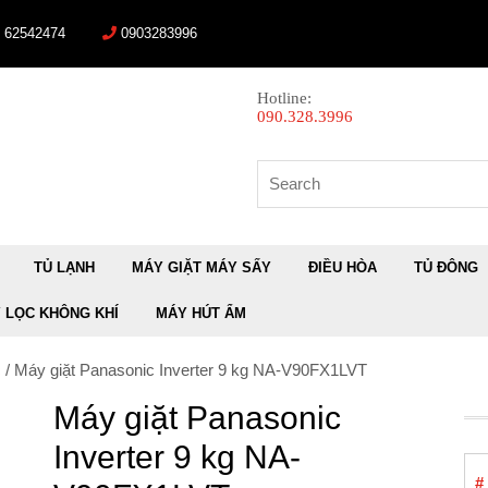
) 62542474
0903283996
Hotline:
090.328.3996
Search
for:
TỦ LẠNH
MÁY GIẶT MÁY SẤY
ĐIỀU HÒA
TỦ ĐÔNG
 LỌC KHÔNG KHÍ
MÁY HÚT ẨM
c
/ Máy giặt Panasonic Inverter 9 kg NA-V90FX1LVT
Máy giặt Panasonic
Inverter 9 kg NA-
#