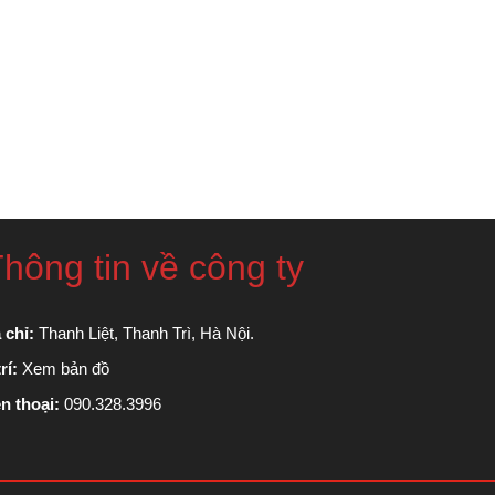
hông tin về công ty
 chỉ:
Thanh Liệt, Thanh Trì, Hà Nội.
rí:
Xem bản đồ
n thoại:
090.328.3996