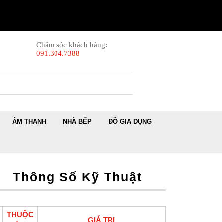
Chăm sóc khách hàng:
091.304.7388
ÂM THANH
NHÀ BẾP
ĐỒ GIA DỤNG
Thông Số Kỹ Thuật
THUỘC
GIÁ TRỊ