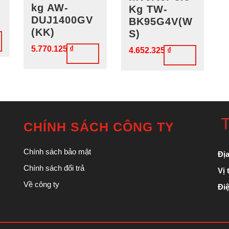
kg AW-
Kg TW-
DUJ1400GV
BK95G4V(W
(KK)
S)
5.770.125
₫
4.652.325
₫
T
CHÍNH SÁCH CÔNG TY
Chính sách bảo mật
Địa
Chính sách đổi trả
Vị t
Về công ty
Điệ