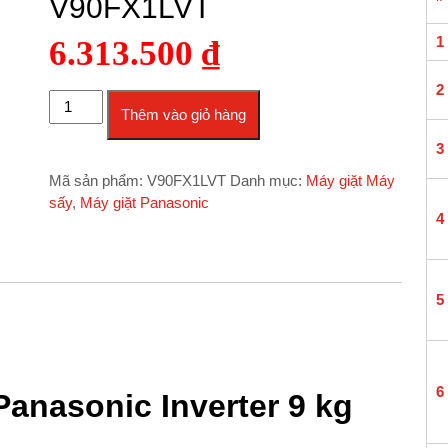
V90FX1LVT
1
6.313.500
₫
2
Máy giặt Panasonic Inverter 9 kg NA-V90FX1LVT số lượng
Thêm vào giỏ hàng
3
Mã sản phẩm:
V90FX1LVT
Danh mục:
Máy giặt Máy
sấy
,
Máy giặt Panasonic
4
5
6
Panasonic Inverter 9 kg