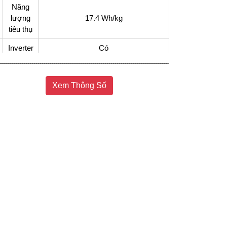
Năng
lượng
17.4 Wh/kg
tiêu thụ
Inverter
Có
Kiểu
Dây Curoa
động cơ
Xem Thông Số
Chương
trình
15 chương trình giặt
giặt
Giặt diệt khuẩn bằng nước lạnh UV
Công
Blue Ag+, Giặt ngăn ngừa dị ứng
nghệ
Allergy, Hệ thống ActiveFoam, Cảm
giặt
biến Econavi, Giặt nước nóng
StainMaster+
Giặt nước nóng, Khóa trẻ em, Công
nghệ Inverter - Tiết kiệm điện, Vệ
Tiện ích
sinh lồng giặt, Hẹn giờ giặt xong, Vắt