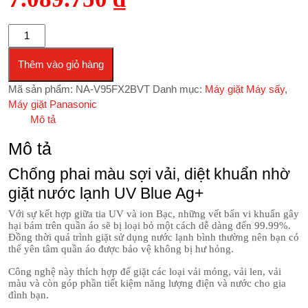
Máy giặt Panasonic Inverter 9.5 Kg NA-V95FX2BVT số lượng
Thêm vào giỏ hàng
Mã sản phẩm:
NA-V95FX2BVT
Danh mục:
Máy giặt Máy sấy
,
Máy giặt Panasonic
Mô tả
Mô tả
Chống phai màu sợi vải, diệt khuẩn nhờ
giặt nước lạnh UV Blue Ag+
Với sự kết hợp giữa tia UV và ion Bạc, những vết bẩn vi khuẩn gây
hại bám trên quần áo sẽ bị loại bỏ một cách dễ dàng đến 99.99%.
Đồng thời quá trình giặt sử dụng nước lạnh bình thường nên bạn có
thể yên tâm quần áo được bảo vệ không bị hư hỏng.
Công nghệ này thích hợp để giặt các loại vải mỏng, vải len, vải
màu và còn góp phần tiết kiệm năng lượng điện và nước cho gia
đình bạn.