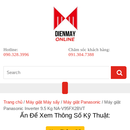
Skip
to
content
Hotline:
Chăm sóc khách hàng:
090.328.3996
091.304.7388
Search
for:
Open
Button
Trang chủ
/
Máy giặt Máy sấy
/
Máy giặt Panasonic
/ Máy giặt
Panasonic Inverter 9.5 Kg NA-V95FX2BVT
Ấn Để Xem Thông Số Kỹ Thuật: