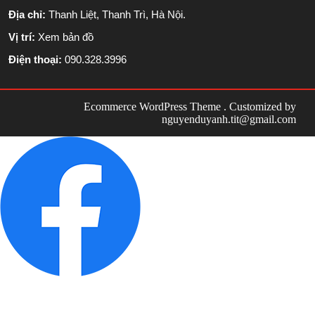
Địa chỉ:
Thanh Liệt, Thanh Trì, Hà Nội.
Vị trí:
Xem bản đồ
Điện thoại:
090.328.3996
Ecommerce WordPress Theme
. Customized by
nguyenduyanh.tit@gmail.com
Scroll
Up