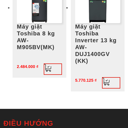
Máy giặt
Máy giặt
Toshiba 8 kg
Toshiba
AW-
Inverter 13 kg
M905BV(MK)
AW-
DUJ1400GV
(KK)
2.484.000
₫
5.770.125
₫
ĐIỀU HƯỚNG