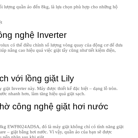
i lượng quần áo đến 8kg, là lựa chọn phù hợp cho những hộ
ệt
ông nghệ Inverter
trolux có thể điều chỉnh số lượng vòng quay của động cơ để đưa
iúp nâng cao hiệu quả việc giặt tẩy cũng như tiết kiệm điện,
h với lồng giặt Lily
giặt Inverter này. Máy được thiết kế đặc biệt – dạng lỗ tròn.
ước nhanh hơn, làm tăng hiệu quả giặt sạch.
nhờ công nghệ giặt hơi nước
8kg EWF8024ADSA, đó là máy giặt không chỉ có tính năng giặt
e – giặt bằng hơi nước. Vì vậy, quần áo của bạn sẽ được
 nếp nhăn sau khi giặt.