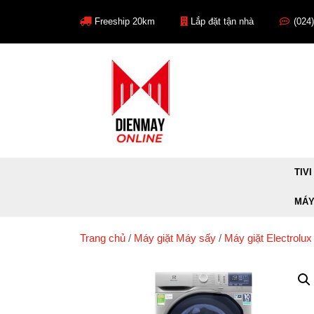
Skip
to
Freeship 20km
Lắp đặt tận nhà
(024
content
TIVI
MÁY
Trang chủ
/
Máy giặt Máy sấy
/
Máy giặt Electrolux