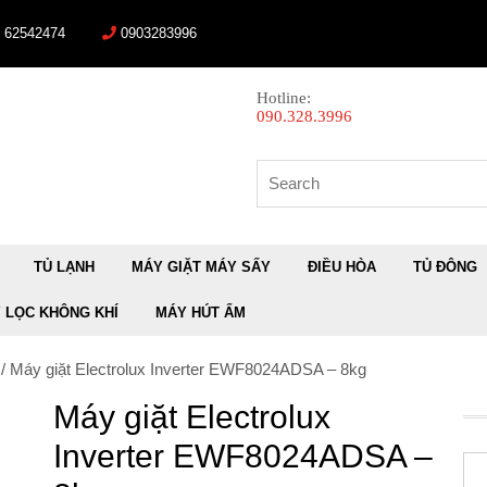
) 62542474
0903283996
Hotline:
090.328.3996
Search
for:
TỦ LẠNH
MÁY GIẶT MÁY SẤY
ĐIỀU HÒA
TỦ ĐÔNG
 LỌC KHÔNG KHÍ
MÁY HÚT ẨM
/ Máy giặt Electrolux Inverter EWF8024ADSA – 8kg
Máy giặt Electrolux
Inverter EWF8024ADSA –