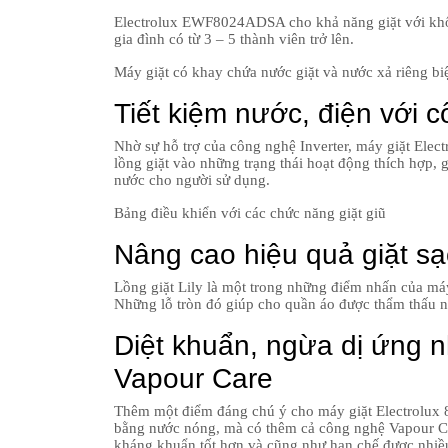
Electrolux EWF8024ADSA cho khả năng giặt với khố
gia đình có từ 3 – 5 thành viên trở lên.
Máy giặt có khay chứa nước giặt và nước xả riêng bi
Tiết kiệm nước, điện với c
Nhờ sự hỗ trợ của công nghệ Inverter, máy giặt Elec
lồng giặt vào những trạng thái hoạt động thích hợp, g
nước cho người sử dụng.
Bảng điều khiển với các chức năng giặt giũ
Nâng cao hiệu quả giặt sạc
Lồng giặt Lily là một trong những điểm nhấn của máy 
Những lỗ tròn đó giúp cho quần áo được thẩm thấu n
Diệt khuẩn, ngừa dị ứng 
Vapour Care
Thêm một điểm đáng chú ý cho máy giặt Electrolux 
bằng nước nóng, mà có thêm cả công nghệ Vapour Car
kháng khuẩn tốt hơn và cũng như hạn chế được nhiều