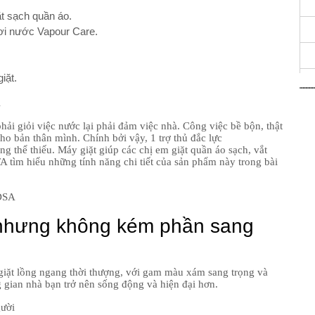
ặt sạch quần áo.
hơi nước Vapour Care.
iặt.
A
hải giỏi việc nước lại phải đảm việc nhà. Công việc bề bộn, thật
ho bản thân mình. Chính bởi vậy, 1 trợ thủ đắc lực
 thể thiếu. Máy giặt giúp các chị em giặt quần áo sạch, vắt
A tìm hiểu những tính năng chi tiết của sản phẩm này trong bài
ADSA
ản nhưng không kém phần sang
ặt lồng ngang thời thượng, với gam màu xám sang trọng và
g gian nhà bạn trở nên sống động và hiện đại hơn.
gười