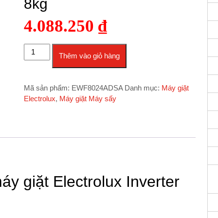
8kg
4.088.250
₫
Máy giặt Electrolux Inverter EWF8024ADSA - 8kg số lượng
Thêm vào giỏ hàng
Mã sản phẩm:
EWF8024ADSA
Danh mục:
Máy giặt
Electrolux
,
Máy giặt Máy sấy
y giặt Electrolux Inverter