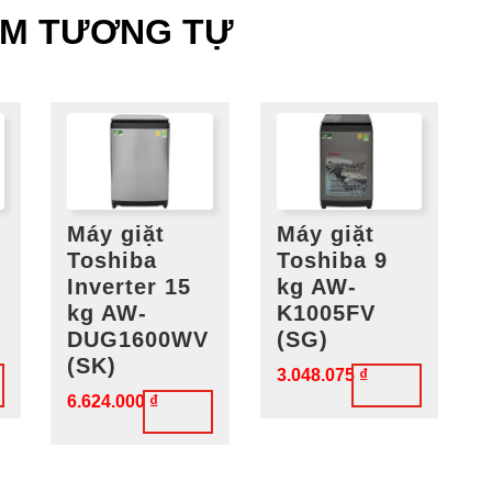
ẨM TƯƠNG TỰ
Máy giặt
Máy giặt
Toshiba
Toshiba 9
Inverter 15
kg AW-
kg AW-
K1005FV
DUG1600WV
(SG)
(SK)
3.048.075
₫
6.624.000
₫