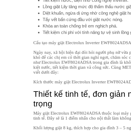
Tiết kiệm nước, điện nhờ công nghệ Inverter.
Lồng giặt Lily tăng mức độ thẩm thấu nước gi
Diệt khuẩn, ngừa dị ứng nhờ công nghệ giặt 
Tẩy vết bẩn cứng đầu với giặt nước nóng.
Khóa an toàn chống trẻ em nghịch phá.
Tiết kiệm chi phí với tính năng tự vệ sinh lồng g
Cấu tạo máy giặt Electrolux Inverter EWF8024ADS
Ngày nay, xã hội hiện đại đòi hỏi người phụ nữ vừa p
khó để các chị em có thời gian nghỉ ngơi, chăm sóc c
như Electrolux EWF8024ADSA trong gia đình là không
kiệt nước, tiết kiệm thời gian và công sức. Cùng MET
viết dưới đây:
Kích thước máy giặt Electrolux Inverter EWF8024
Thiết kế tinh tế, đơn gi
trọng
Máy giặt Electrolux EWF8024ADSA thuộc loại máy gi
tinh tế. Đây sẽ là 1 điểm nhấn cho nội thất làm khôn
Khối lượng giặt 8 kg, thích hợp cho gia đình 3 – 5 n