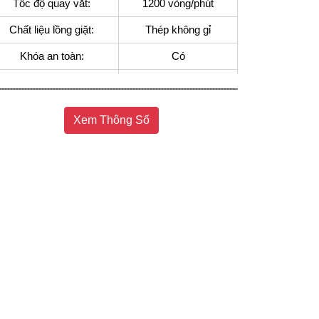
Tốc độ quay vắt:
1200 vòng/phút
Chất liệu lồng giặt:
Thép không gỉ
Khóa an toàn:
Có
Cài đặt hẹn giờ:
Có
Khối lượng sản phẩm
65.8 kg
Xem Thông Số
(kg):
Kích thước sản phẩm:
850 x 600 x 575 mm