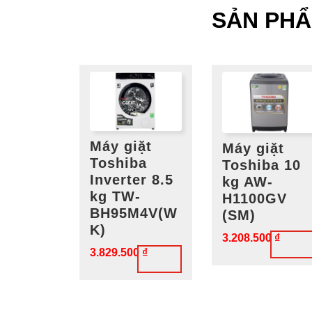
SẢN PH
Máy giặt
Máy giặt
Toshiba
Toshiba 10
Inverter 8.5
kg AW-
kg TW-
H1100GV
BH95M4V(W
(SM)
K)
3.208.500
₫
3.829.500
₫