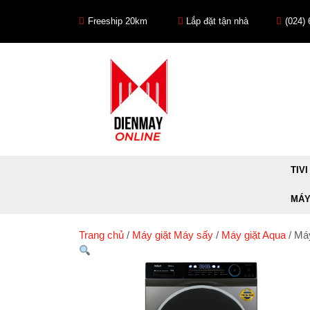
Skip
to
Freeship 20km
Lắp đặt tận nhà
(024)
content
TIVI
MÁY
Trang chủ
/
Máy giặt Máy sấy
/
Máy giặt Aqua
/ Má