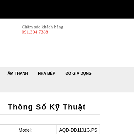
Chăm sóc khách hàng:
091.304.7388
ÂM THANH
NHÀ BẾP
ĐỒ GIA DỤNG
Thông Số Kỹ Thuật
Model:
AQD-DD1101G.PS