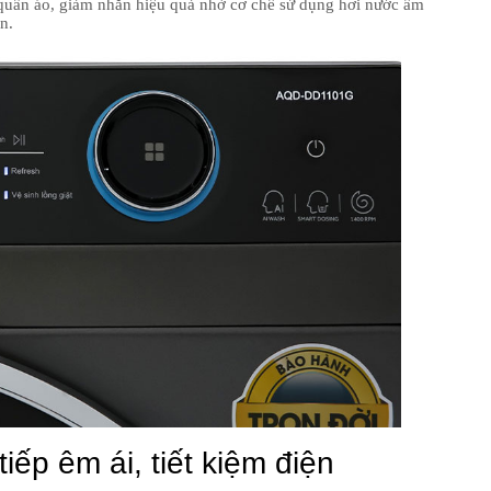
i quần áo, giảm nhăn hiệu quả nhờ cơ chế sử dụng hơi nước ấm
n.
iếp êm ái, tiết kiệm điện