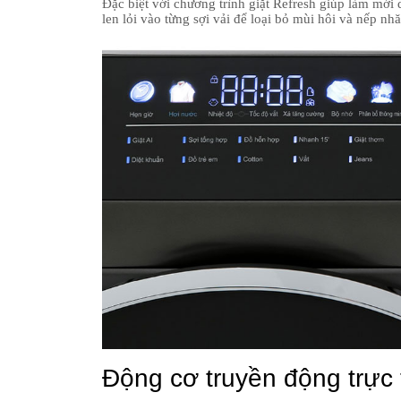
Đặc biệt với chương trình giặt Refresh giúp làm mớ
len lỏi vào từng sợi vải để loại bỏ mùi hôi và nếp nhă
Động cơ truyền động trực t