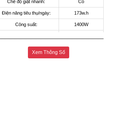
Chế độ giặt nhanh:
Có
Điện năng tiêu thụ/ngày:
173w.h
Công suất:
1400W
Kháng khuẩn - Khử mùi:
99,99%
Vệ sinh lồng giặt:
Có
Xem Thông Số
Chất liệu lồng giặt:
Thép không rỉ
Tự khởi động lại sau khi có
Có
điện:
Khóa an toàn:
Có
Cài đặt hẹn giờ:
Có