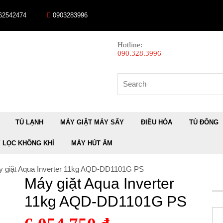
 62542474
0903283996
Hotline:
090.328.3996
Search
for:
TỦ LẠNH
MÁY GIẶT MÁY SẤY
ĐIỀU HÒA
TỦ ĐÔNG
 LỌC KHÔNG KHÍ
MÁY HÚT ẨM
y giặt Aqua Inverter 11kg AQD-DD1101G PS
Máy giặt Aqua Inverter
11kg AQD-DD1101G PS