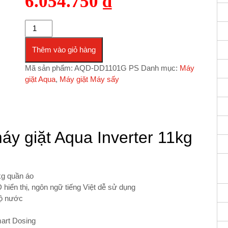
6.054.750
₫
Máy giặt Aqua Inverter 11kg AQD-DD1101G PS số lượng
Thêm vào giỏ hàng
Mã sản phẩm:
AQD-DD1101G PS
Danh mục:
Máy
giặt Aqua
,
Máy giặt Máy sấy
áy giặt Aqua Inverter 11kg
kg quần áo
hiển thị, ngôn ngữ tiếng Việt dễ sử dụng
 độ nước
art Dosing