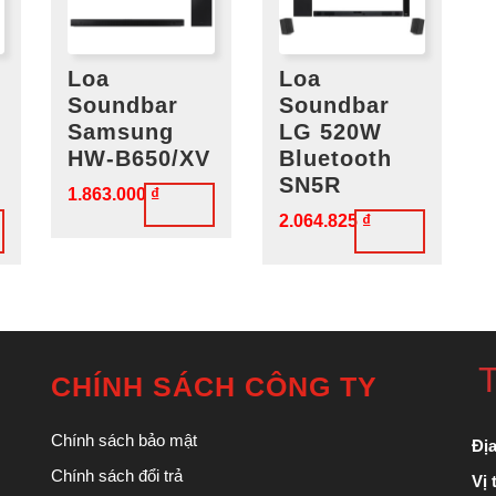
Loa
Loa
Soundbar
Soundbar
Samsung
LG 520W
HW-B650/XV
Bluetooth
SN5R
1.863.000
₫
2.064.825
₫
T
CHÍNH SÁCH CÔNG TY
Chính sách bảo mật
Địa
Chính sách đổi trả
Vị t