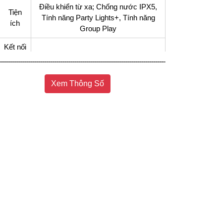
Điều khiển từ xa; Chống nước IPX5,
Tiện
Tính năng Party Lights+, Tính năng
ích
Group Play
Kết nối
không
Bluetooth
dây
Xem Thông Số
Kết nối
USB, Jack 3.5mm
khác