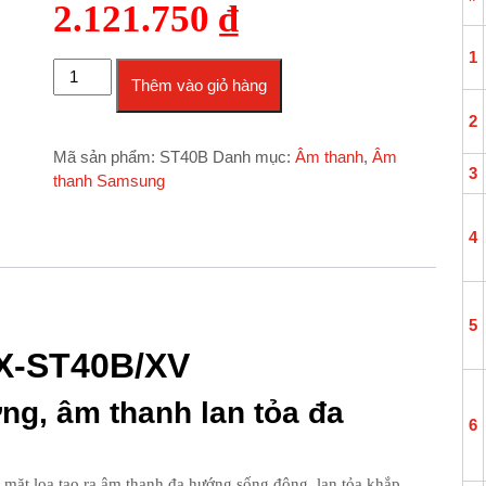
2.121.750
₫
1
Loa tháp Samsung MX-ST40B/XV số lượng
Thêm vào giỏ hàng
2
Mã sản phẩm:
ST40B
Danh mục:
Âm thanh
,
Âm
3
thanh Samsung
4
5
X-ST40B/XV
ợng, âm thanh lan tỏa đa
6
2 mặt loa tạo ra âm thanh đa hướng sống động, lan tỏa khắp