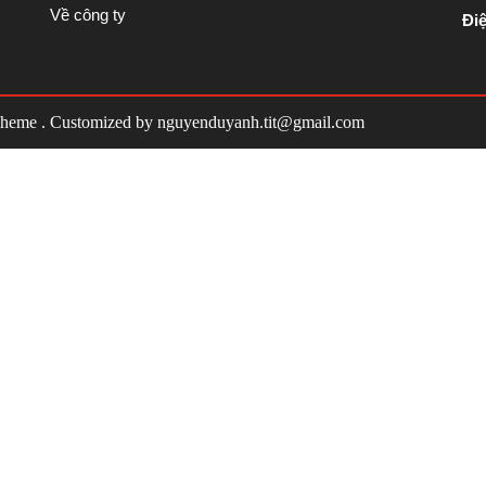
Về công ty
Điệ
Theme
. Customized by
nguyenduyanh.tit@gmail.com