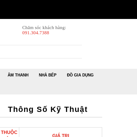
Chăm sóc khách hàng:
091.304.7388
ÂM THANH
NHÀ BẾP
ĐỒ GIA DỤNG
Thông Số Kỹ Thuật
THUỘC
GIÁ TRỊ