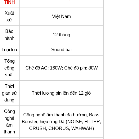
TÍNH
Xuất
Việt Nam
xứ
Bảo
12 tháng
hành
Loại loa
Sound bar
Tổng
công
Chế độ AC: 160W; Chế độ pin: 80W
suất
Thời
gian sử
Thời lượng pin lên đến 12 giờ
dụng
Công
Công nghệ âm thanh đa hướng, Bass
nghệ
Booster, hiệu ứng DJ (NOISE, FILTER,
âm
CRUSH, CHORUS, WAHWAH)
thanh