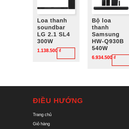
Loa thanh
Bộ loa
soundbar
thanh
LG 2.1 SL4
Samsung
300W
HW-Q930B
540W
1.138.500
₫
6.934.500
₫
ĐIỀU HƯỚNG
Trang chủ
Giỏ hàng