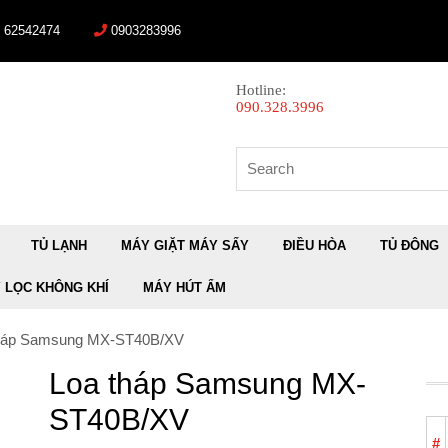
) 62542474
0903283996
Hotline:
090.328.3996
Search
for:
TỦ LẠNH
MÁY GIẶT MÁY SẤY
ĐIỀU HÒA
TỦ ĐÔNG
 LỌC KHÔNG KHÍ
MÁY HÚT ẨM
tháp Samsung MX-ST40B/XV
Loa tháp Samsung MX-
ST40B/XV
#