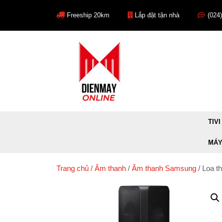
Skip
to
Freeship 20km
Lắp đặt tận nhà
(024
content
TIVI
MÁY
Trang chủ
/
Âm thanh
/
Âm thanh Samsung
/ Loa 