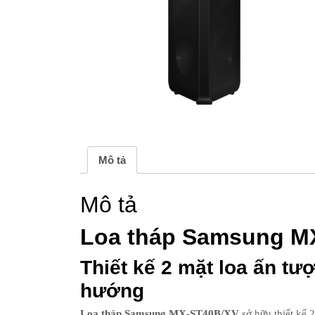
Mô tả
Mô tả
Loa tháp Samsung M
Thiết kế 2 mặt loa ấn tư
hướng
Loa tháp Samsung MX-ST40B/XV
sở hữu thiết kế 