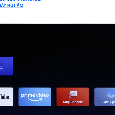
ÁY HÚT ẨM
SE
TON