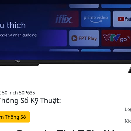
K 50 inch 50P635
hông Số Kỹ Thuật:
Loạ
m Thông Số
Kíc