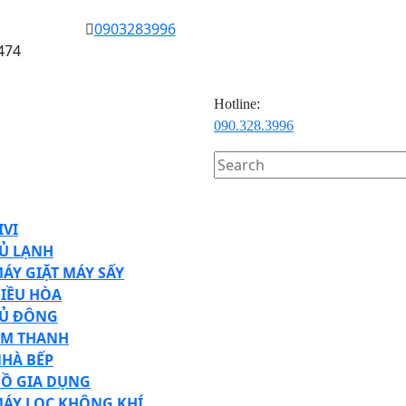
0903283996
474
Hotline:
090.328.3996
Search
for:
en
ton
IVI
Ủ LẠNH
ÁY GIẶT MÁY SẤY
IỀU HÒA
Ủ ĐÔNG
M THANH
HÀ BẾP
Ồ GIA DỤNG
ÁY LỌC KHÔNG KHÍ