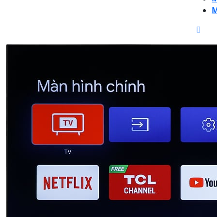
M
CLO
BUT