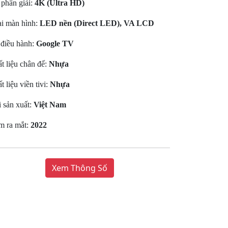
phân giải:
4K (Ultra HD)
i màn hình:
LED nền (Direct LED), VA LCD
điều hành:
Google TV
t liệu chân đế:
Nhựa
t liệu viền tivi:
Nhựa
 sản xuất:
Việt Nam
m ra mắt:
2022
Xem Thông Số