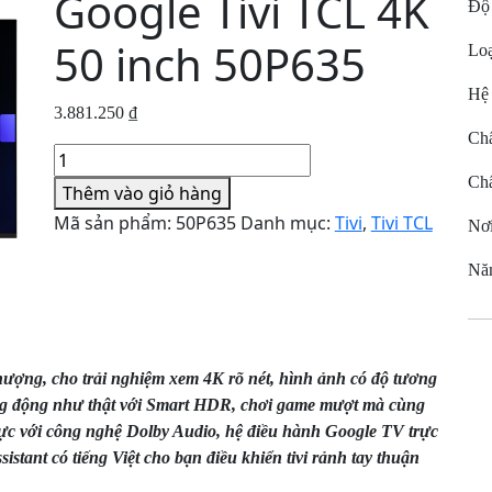
Google Tivi TCL 4K
Độ 
50 inch 50P635
Loạ
Hệ 
3.881.250
₫
Chấ
Google
Tivi
Chấ
Thêm vào giỏ hàng
TCL
Mã sản phẩm:
50P635
Danh mục:
Tivi
,
Tivi TCL
Nơi
4K
50
Nă
inch
50P635
số
lượng
thượng, cho trải nghiệm xem 4K rõ nét, hình ảnh có độ tương
g động như thật với Smart HDR, chơi game mượt mà cùng
ực với công nghệ Dolby Audio, hệ điều hành Google TV trực
sistant có tiếng Việt cho bạn điều khiển tivi rảnh tay thuận