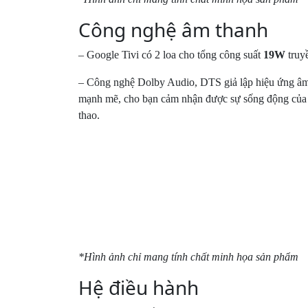
– Chế độ
Game Mode
khi sử dụng giúp tối ưu đồ h
hình ảnh nét đẹp, chơi game trên tivi thêm thú vị, h
*Hình ảnh chỉ mang tính chất minh họa sản phẩm
Công nghệ âm thanh
– Google Tivi có 2 loa cho tổng công suất
19W
truyề
– Công nghệ Dolby Audio, DTS giả lập hiệu ứng âm th
mạnh mẽ, cho bạn cảm nhận được sự sống động của âm 
thao.