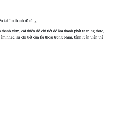
ọa đến độ trễ nguồn vào để các chuyển cảnh trong game mượt,
ấp dẫn hơn.
n tải âm thanh rõ ràng.
anh vòm, cải thiện độ chi tiết để âm thanh phát ra trung thực,
nhạc, sự chi tiết của lời thoại trong phim, bình luận viên thể