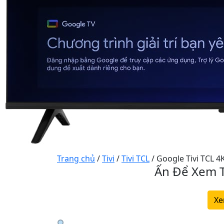
Trang chủ
/
Tivi
/
Tivi TCL
/ Google Tivi TCL 4
Ấn Để Xem T
Xe