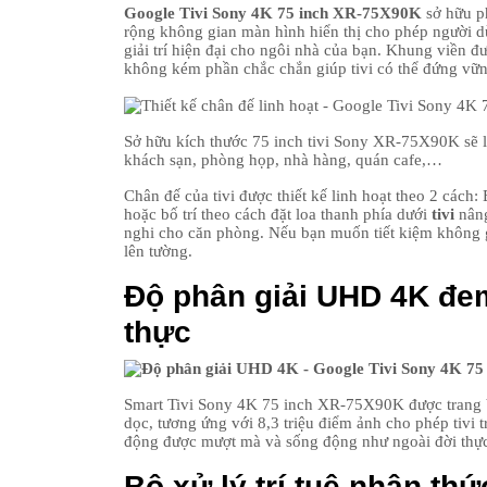
Google Tivi Sony 4K 75 inch XR-75X90K
sở hữu ph
rộng không gian màn hình hiển thị cho phép người d
giải trí hiện đại cho ngôi nhà của bạn. Khung viền 
không kém phần chắc chắn giúp tivi có thể đứng vững
Sở hữu kích thước 75 inch tivi Sony XR-75X90K sẽ là
khách sạn, phòng họp, nhà hàng, quán cafe,…
Chân đế của tivi được thiết kế linh hoạt theo 2 cách:
hoặc bố trí theo cách đặt loa thanh phía dưới
tivi
nâng
nghi cho căn phòng. Nếu bạn muốn tiết kiệm không gi
lên tường.
Độ phân giải UHD 4K đem
thực
Smart Tivi Sony 4K 75 inch XR-75X90K được trang b
dọc, tương ứng với 8,3 triệu điểm ảnh cho phép tivi tr
động được mượt mà và sống động như ngoài đời thự
Bộ xử lý trí tuệ nhận th