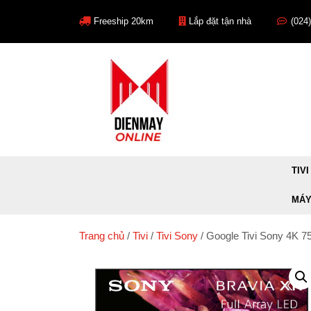
Skip
to
Freeship 20km
Lắp đặt tận nhà
(024
content
TIVI
MÁY
Trang chủ
/
Tivi
/
Tivi Sony
/ Google Tivi Sony 4K 