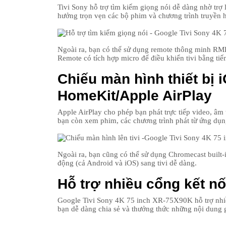
Tivi Sony hỗ trợ tìm kiếm giọng nói dễ dàng nhờ trợ
hưởng trọn vẹn các bộ phim và chương trình truyền 
Ngoài ra, bạn có thể sử dụng remote thông minh RM
Remote có tích hợp micro để điều khiển tivi bằng tiến
Chiếu màn hình thiết bị i
HomeKit/Apple AirPlay
Apple AirPlay cho phép bạn phát trực tiếp video, âm
bạn còn xem phim, các chương trình phát từ ứng dụng
Ngoài ra, bạn cũng có thể sử dụng Chromecast built-i
động (cả Android và iOS) sang tivi dễ dàng.
Hỗ trợ nhiều cổng kết nố
Google Tivi Sony 4K 75 inch XR-75X90K hỗ trợ n
bạn dễ dàng chia sẻ và thưởng thức những nội dung giải