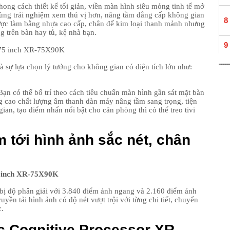
ong cách thiết kế tối giản, viền màn hình siêu mỏng tinh tế mở
ùng trải nghiệm xem thú vị hơn, nâng tầm đẳng cấp không gian
8
được làm bằng nhựa cao cấp, chân đế kim loại thanh mảnh nhưng
 trên bàn hay tủ, kệ nhà bạn.
9
10
 sự lựa chọn lý tưởng cho không gian có diện tích lớn như:
11
 Bạn có thể bố trí theo cách tiêu chuẩn màn hình gần sát mặt bàn
 cao chất lượng âm thanh dàn máy nâng tầm sang trọng, tiện
an, tạo điểm nhấn nổi bật cho căn phòng thì có thể treo tivi
12
 tới hình ảnh sắc nét, chân
13
14
ị độ phân giải với 3.840 điểm ảnh ngang và 2.160 điểm ảnh
uyền tải hình ảnh có độ nét vượt trội với từng chi tiết, chuyển
c.
ức Cognitive Processor XR
15