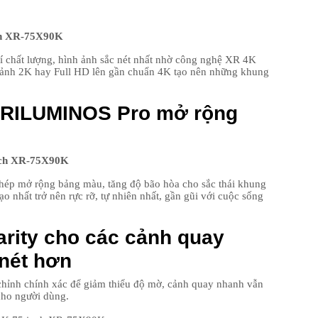
rí chất lượng, hình ảnh sắc nét nhất nhờ công nghệ XR 4K
 ảnh 2K hay Full HD lên gần chuẩn 4K tạo nên những khung
TRILUMINOS Pro mở rộng
20
p mở rộng bảng màu, tăng độ bão hòa cho sắc thái khung
o nhất trở nên rực rỡ, tự nhiên nhất, gần gũi với cuộc sống
rity cho các cảnh quay
nét hơn
21
chỉnh chính xác để giảm thiểu độ mờ, cảnh quay nhanh vẫn
cho người dùng.
22