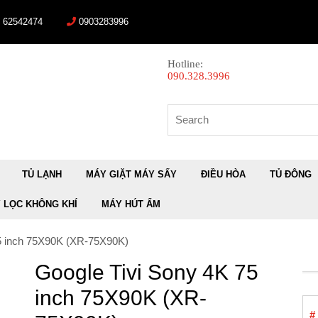
) 62542474
0903283996
Hotline:
090.328.3996
Search
for:
TỦ LẠNH
MÁY GIẶT MÁY SẤY
ĐIỀU HÒA
TỦ ĐÔNG
 LỌC KHÔNG KHÍ
MÁY HÚT ẨM
75 inch 75X90K (XR-75X90K)
Google Tivi Sony 4K 75
inch 75X90K (XR-
#