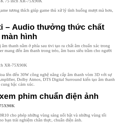
 game tương thích giúp game thủ xử lý tình huống mượt mà hơn,
23
i – Audio thưởng thức chất
 màn hình
ị âm thanh nằm ở phía sau tivi tạo ra chất âm chuẩn xác trong
24
er mang đến âm thanh trong trẻo, âm bass siêu trầm cho người
25
t loa lên đến 30W công nghệ nâng cấp âm thanh vòm 3D với sự
 Amplifier, Dolby Atmos, DTS Digital Surround kiến tạo âm thanh
 cung bậc cảm xúc.
 xem phim chuẩn điện ảnh
26
R10 cho phép những vùng sáng nổi bật và những vùng tối
o bạn trải nghiệm chân thực, chuẩn điện ảnh.