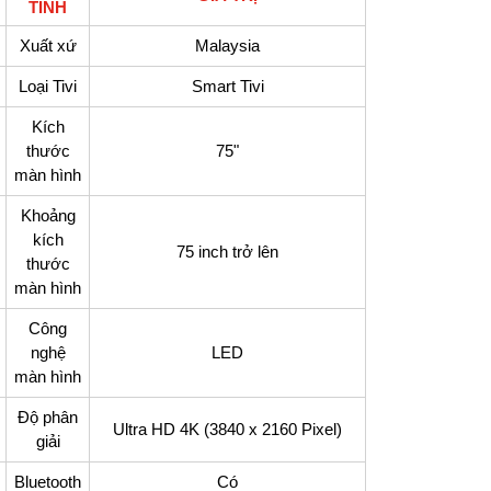
TÍNH
Xuất xứ
Malaysia
Loại Tivi
Smart Tivi
Kích
thước
75"
màn hình
Khoảng
kích
75 inch trở lên
thước
màn hình
Công
nghệ
LED
màn hình
Độ phân
Ultra HD 4K (3840 x 2160 Pixel)
giải
Bluetooth
Có