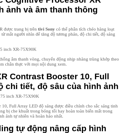
h ảnh và âm thanh thông
16
R được trang bị trên
tivi Sony
có thể phân tích chéo hàng loạt
 từ mắt người nhìn để tăng độ tương phản, độ chi tiết, độ sáng
17
ệ thống âm thanh vòng, chuyển động nhịp nhàng trùng khớp theo
ệm chân thực với mọi nội dung xem.
 Contrast Booster 10, Full
chi tiết, độ sâu của hình ảnh
18
 10, Full Array LED độ sáng được điều chỉnh cho sắc sáng tinh
hông bị che khuất trong bóng tối hay hoàn toàn biến mất trong
h ảnh tự nhiên và hoàn hảo nhất.
ing tự động nâng cấp hình
19