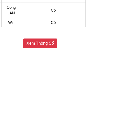
Cổng
Có
LAN
Wifi
Có
Cổng AV
Có cổng Composite
Cổng
4 cổng HDMI có 1 cổng HDMI
Xem Thông Số
HDMI
eARC (ARC)
Cổng
1 cổng 3.5 mm, 1 cổng Optical
xuất âm
(Digital Audio), 1 cổng eARC (ARC)
thanh
Cổng
2 cổng USB A
USB
Hệ điều
Google TV
hành
Các ứng
Clip TV, FPT Play, Galaxy Play
dụng sẵn
(Fim+), Netflix, VieON, VTVcab ON,