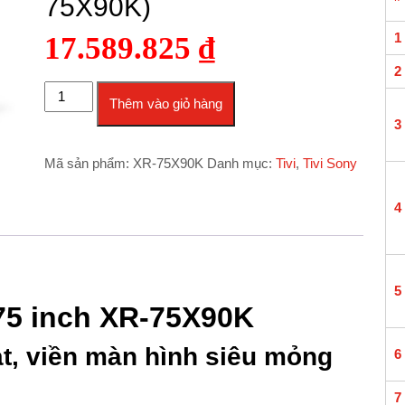
75X90K)
1
17.589.825
₫
2
Google Tivi Sony 4K 75 inch 75X90K (XR-75X90K) số lượng
Thêm vào giỏ hàng
3
Mã sản phẩm:
XR-75X90K
Danh mục:
Tivi
,
Tivi Sony
4
5
75 inch XR-75X90K
ạt, viền màn hình siêu mỏng
6
7