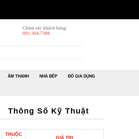
Chăm sóc khách hàng:
091.304.7388
ÂM THANH
NHÀ BẾP
ĐỒ GIA DỤNG
Thông Số Kỹ Thuật
THUỘC
GIÁ TRỊ