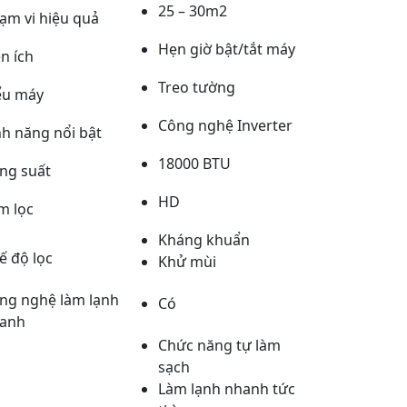
25 – 30m2
ạm vi hiệu quả
Hẹn giờ bật/tắt máy
ện ích
Treo tường
ểu máy
Công nghệ Inverter
nh năng nổi bật
18000 BTU
ng suất
HD
m lọc
Kháng khuẩn
ế độ lọc
Khử mùi
ng nghệ làm lạnh
Có
anh
Chức năng tự làm
sạch
Làm lạnh nhanh tức