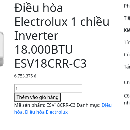
Điều hòa
Ph
Electrolux 1 chiều
Ti
Ki
Inverter
Tí
18.000BTU
Cô
ESV18CRR-C3
Tấ
6.753.375
₫
Ch
Điều
hòa
Cô
Thêm vào giỏ hàng
Electrolux
nh
Mã sản phẩm:
ESV18CRR-C3
Danh mục:
Điều
1
hòa
,
Điều hòa Electrolux
chiều
Inverter
18.000BTU