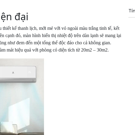
ESV18CRR-
Tí
iện đại
C3
số
lượng
iết kế thanh lịch, mới mẻ với vỏ ngoài màu trắng tinh tế, kết
n cạnh đó, màn hình hiển thị nhiệt độ trên dàn lạnh sẽ mang lại
cũng như đem đến một tổng thể độc đáo cho cả không gian.
 mát hiệu quả với phòng có diện tích từ 20m2 – 30m2.
Sử
Lo
Kí
Bả
Xu