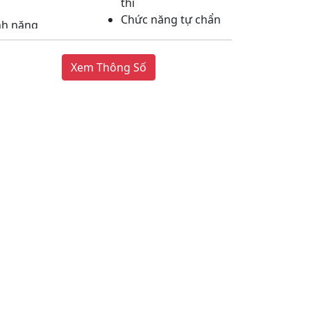
thì
Chức năng tự chẩn
nh năng
đoán lỗi
Màn hình hiển thị
Xem Thông Số
nhiệt độ
Hẹn giờ bật tắt máy
R32
 dụng ga
1 chiều Inverter
ại điều hòa
957 x 213 x 302mm
ch thước
o hành
24 tháng
ất xứ
Việt Nam