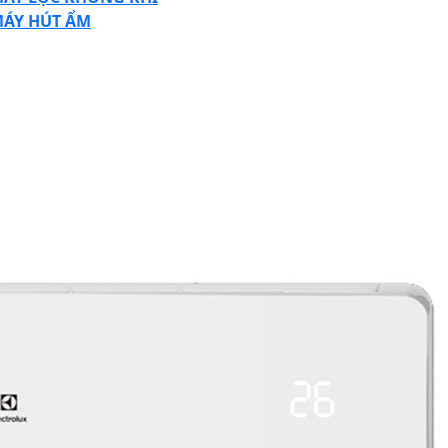
ÁY HÚT ẨM
SE
TTON