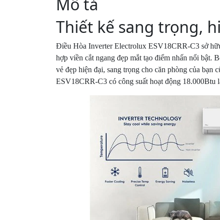
Mô tả
Thiết kế sang trọng, h
Điều Hòa Inverter Electrolux ESV18CRR-C3 sở hữu th
hợp viền cắt ngang đẹp mắt tạo điểm nhấn nổi bật. Bê
vẻ đẹp hiện đại, sang trọng cho căn phòng của bạn 
ESV18CRR-C3 có công suất hoạt động 18.000Btu làm