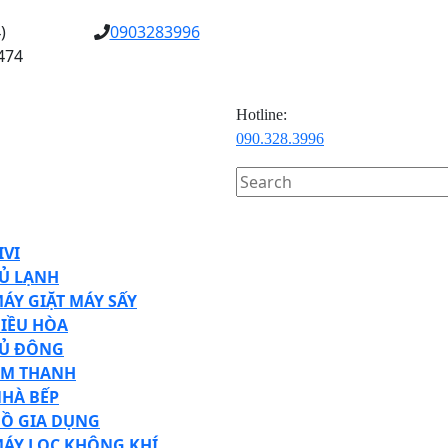
)
0903283996
474
Hotline:
090.328.3996
Search
for:
en
tton
IVI
Ủ LẠNH
ÁY GIẶT MÁY SẤY
IỀU HÒA
Ủ ĐÔNG
M THANH
HÀ BẾP
Ồ GIA DỤNG
ÁY LỌC KHÔNG KHÍ