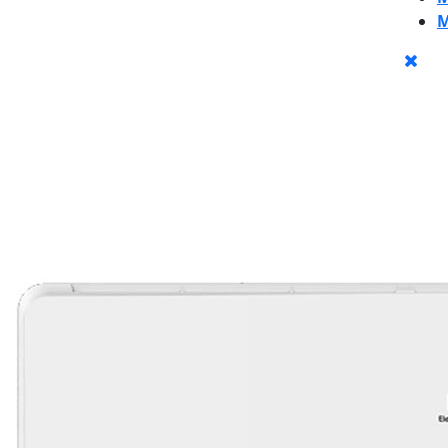
M
CLO
BU