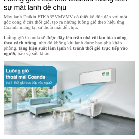
sự mát lạnh dễ chịu
Máy lạnh Daikin FTKA35VMVMV có thiết kế độc đáo với một
góc cong ở cửa thổi gió, tạo ra những luồng gió theo hiệu ứng
Coanda mang lại sự thoải mái dễ chịu.
Luồng gió Coanda sẽ được
đẩy lên trần nhà rồi lan tỏa xuống
theo vách tường
, nhờ đó không khí lạnh được bao phủ khắp
phòng,
tăng hiệu suất làm lạnh
và
tránh thổi gió trực tiếp vào
người
, bảo vệ sức khỏe.