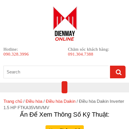
Skip
to
content
Hotline:
Chăm sóc khách hàng:
090.328.3996
091.304.7388
Search
for:
Open
Button
Trang chủ
/
Điều hòa
/
Điều hòa Daikin
/ Điều hòa Daikin Inverter
1.5 HP FTKA35VMVMV
Ấn Để Xem Thông Số Kỹ Thuật: