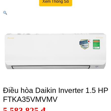
Xem Thông Số
Điều hòa Daikin Inverter 1.5 HP
FTKA35VMVMV
5.583.825
₫