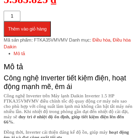
Điều hòa Daikin Inverter 1.5 HP FTKA35VMVMV số lượng
Thêm vào giỏ hàng
Mã sản phẩm:
FTKA35VMVMV
Danh mục:
Điều hòa
,
Điều hòa
Daikin
Mô tả
Mô tả
Công nghệ Inverter tiết kiệm điện, hoạt
động mạnh mẽ, êm ái
Công nghệ Inverter trên Máy lạnh Daikin Inverter 1.5 HP
FTKA35VMVMV điều chỉnh tốc độ quay động cơ máy nén sao
cho phù hợp với công suất làm lạnh mà không cần bật tắt máy nén
nhiều lần. Khi nhiệt độ trong phòng gần đạt đến nhiệt độ cài đặt,
máy sẽ
duy trì ở nhiệt độ ổn định, giúp tiết kiệm điện lên đến
66%
.
Đồng thời, Inverter cải thiện đáng kể độ ồn, giúp máy
hoạt động
êm ái và đạt công suất tối ưu
.