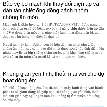
Bảo vệ bo mạch khi thay đổi điện áp và
dàn tản nhiệt ống đồng cánh nhôm
chống ăn mòn
Máy lạnh Daikin Inverter 1.5 HP FTKA35VMVMV được trang bị
bo mạch điện tử có độ bền cao với khả năng
chịu được điện áp đến
440V
ở dòng điện một pha, giúp máy lạnh hoạt động bền bỉ, tránh
được các hư hỏng khi điện áp thay đổi.
Ngoài ra, máy lạnh Daikin còn sở hữu dàn tản nhiệt phủ 2 lớp
chống ăn mòn, các cánh trao đổi nhiệt được sơn 2 lớp tĩnh điện:
lớp
nhựa acrylic và lớp chống thấm nước
, tăng khả năng
chống mưa
axit và sự ăn mòn của muối
kể cả ở khu vực ven biển.
Không gian yên tĩnh, thoải mái với chế độ
hoạt động êm
Với chế độ hoạt động êm,
âm thanh khi máy lạnh đang vận hành
phát ra sẽ giảm đáng kể
giúp
bạn
có không gian yên tĩnh, thoải
mái thư giãn hay ngủ ngon hơn khi không bị làm phiền bởi tiếng
ồn của máy.