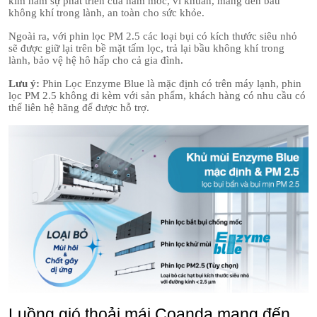
kìm hãm sự phát triển của nấm mốc, vi khuẩn, mang đến bầu
không khí trong lành, an toàn cho sức khỏe.
Ngoài ra, với phin lọc PM 2.5 các loại bụi có kích thước siêu nhỏ
sẽ được giữ lại trên bề mặt tấm lọc, trả lại bầu không khí trong
lành, bảo vệ hệ hô hấp cho cả gia đình.
Lưu ý:
Phin Lọc Enzyme Blue là mặc định có trên máy lạnh, phin
lọc PM 2.5 không đi kèm với sản phẩm, khách hàng có nhu cầu có
thể liên hệ hãng để được hỗ trợ.
Luồng gió thoải mái Coanda mang đến