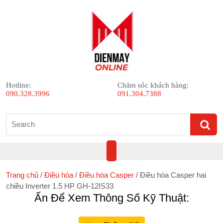
Skip
to
content
Hotline:
Chăm sóc khách hàng:
090.328.3996
091.304.7388
Search
for:
Open
Button
Trang chủ
/
Điều hòa
/
Điều hòa Casper
/ Điều hòa Casper hai
chiều Inverter 1.5 HP GH-12IS33
Ấn Để Xem Thông Số Kỹ Thuật: