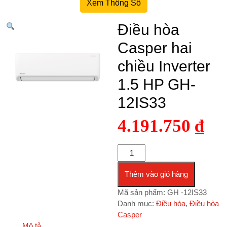
Xem Thông Số
Điều hòa
Casper hai
chiều Inverter
1.5 HP GH-
12IS33
4.191.750
₫
Điều hòa Casper hai chiều Inver
Thêm vào giỏ hàng
Mã sản phẩm:
GH -12IS33
Danh mục:
Điều hòa
,
Điều hòa
Casper
Mô tả