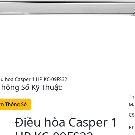
ều hòa Casper 1 HP KC-09FS32
hông Số Kỹ Thuật:
Th
m Thông Số
Mã
Cô
Điều hòa Casper 1
Ph