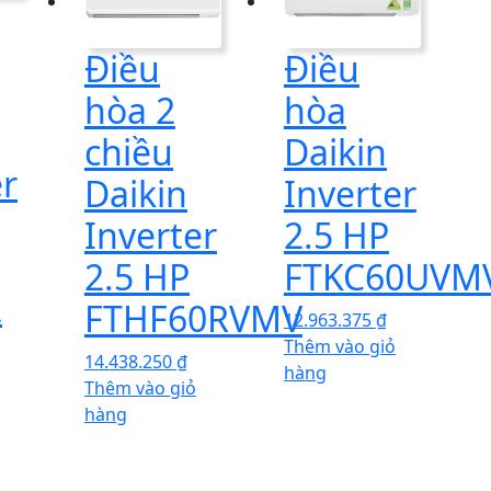
Điều
Điều
hòa 2
hòa
chiều
Daikin
er
Daikin
Inverter
Inverter
2.5 HP
2.5 HP
FTKC60UVM
2
FTHF60RVMV
12.963.375
₫
Thêm vào giỏ
14.438.250
₫
hàng
Thêm vào giỏ
hàng