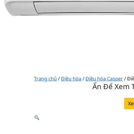
Trang chủ
/
Điều hòa
/
Điều hòa Casper
/ Đi
Ấn Để Xem T
Xe