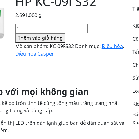
HP KC-09FS32
Ti
2.691.000
₫
Ki
Điều
hòa
Thêm vào giỏ hàng
Cô
Casper
Mã sản phẩm:
KC-09FS32
Danh mục:
Điều hòa
,
1
Tấ
Điều hòa Casper
HP
KC-
Ch
09FS32
Sử
số
lượng
ợp với mọi không gian
Lo
 kế bo tròn tinh tế cùng tông màu trắng trang nhã.
Kí
sang trọng và đẳng cấp.
Bả
Xu
ển thị LED trên dàn lạnh giúp bạn dễ dàn quan sát và
đêm.