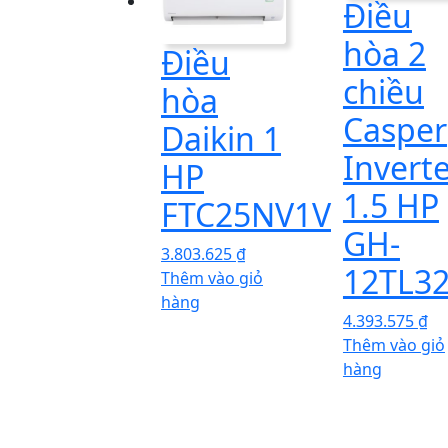
Điều
hòa 2
Điều
chiều
hòa
Casper
Daikin 1
Invert
HP
1.5 HP
FTC25NV1V
GH-
3.803.625
₫
12TL3
Thêm vào giỏ
hàng
4.393.575
₫
Thêm vào giỏ
hàng