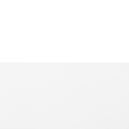
E
TON