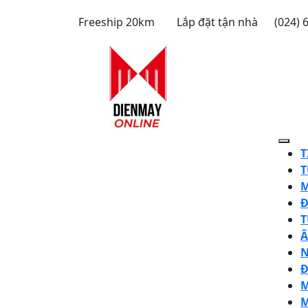
Skip
Freeship 20km
Lắp đặt tận nhà
(024) 
to
content
Ope
T
Butt
T
M
Đ
T
Â
N
Đ
M
M