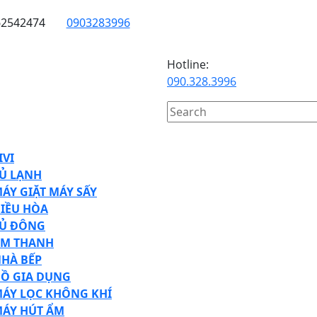
62542474
0903283996
Hotline:
090.328.3996
Search
for:
n
IVI
on
Ủ LẠNH
ÁY GIẶT MÁY SẤY
IỀU HÒA
Ủ ĐÔNG
M THANH
HÀ BẾP
Ồ GIA DỤNG
ÁY LỌC KHÔNG KHÍ
ÁY HÚT ẨM