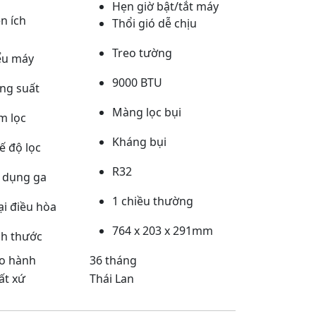
Hẹn giờ bật/tắt máy
ện ích
Thổi gió dễ chịu
Treo tường
ểu máy
9000 BTU
ng suất
Màng lọc bụi
m lọc
Kháng bụi
ế độ lọc
R32
 dụng ga
1 chiều thường
ại điều hòa
764 x 203 x 291mm
ch thước
o hành
36 tháng
ất xứ
Thái Lan