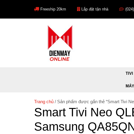
Skip
to
Freeship 20km
Lắp đặt tận nhà
(024
content
TIVI
MÁY
Trang chủ
/ Sản phẩm được gắn thẻ “Smart Tivi
Smart Tivi Neo QL
Samsung QA85Q