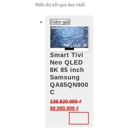
Hiển thị kết quả duy nhất
Giảm giá!
Smart Tivi
Neo QLED
8K 85 inch
Samsung
QA85QN900
C
136.620.000
₫
Giá
90.000.000
₫
gốc
Giá
là:
hiện
136.620.000 ₫.
tại
là: