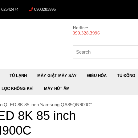
) 62542474
0903283996
Hotline:
090.328.3996
Search
for:
TỦ LẠNH
MÁY GIẶT MÁY SẤY
ĐIỀU HÒA
TỦ ĐÔNG
 LỌC KHÔNG KHÍ
MÁY HÚT ẨM
 Neo QLED 8K 85 inch Samsung QA85QN900C”
ED 8K 85 inch
N900C