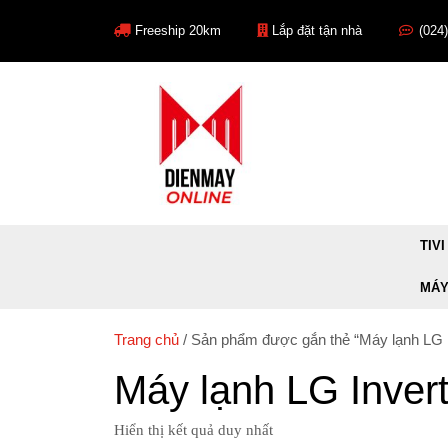
Skip
to
Freeship 20km
Lắp đặt tận nhà
(024
content
TIVI
MÁY
Trang chủ
/ Sản phẩm được gắn thẻ “Máy lạnh LG 
Máy lạnh LG Inve
Hiển thị kết quả duy nhất