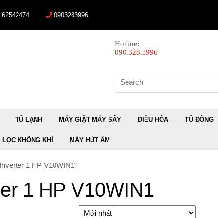
) 62542474
0903283996
Hotline:
090.328.3996
Search
for:
TỦ LẠNH
MÁY GIẶT MÁY SẤY
ĐIỀU HÒA
TỦ ĐÔNG
 LỌC KHÔNG KHÍ
MÁY HÚT ẨM
Inverter 1 HP V10WIN1”
rter 1 HP V10WIN1