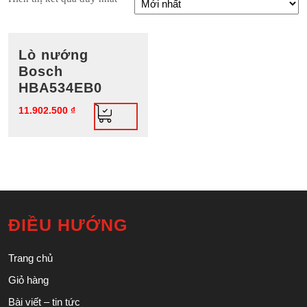
Lò nướng
Bosch
HBA534EB0
11.902.500
₫
ĐIỀU HƯỚNG
Trang chủ
Giỏ hàng
Bài viết – tin tức