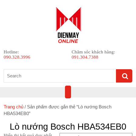
Skip
to
content
Hotline:
Chăm sóc khách hàng:
090.328.3996
091.304.7388
Search
for:
Open
Button
Trang chủ
/ Sản phẩm được gắn thẻ “Lò nướng Bosch
HBA534EB0”
Lò nướng Bosch HBA534EB0
Hiển thị kết quả duy nhất