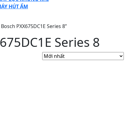
ÁY HÚT ẨM
SE
TTON
 Bosch PXX675DC1E Series 8”
675DC1E Series 8