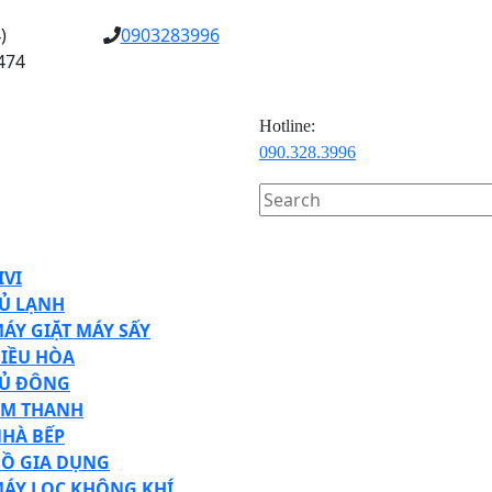
)
0903283996
474
Hotline:
090.328.3996
Search
for:
en
tton
IVI
Ủ LẠNH
ÁY GIẶT MÁY SẤY
IỀU HÒA
Ủ ĐÔNG
M THANH
HÀ BẾP
Ồ GIA DỤNG
ÁY LỌC KHÔNG KHÍ